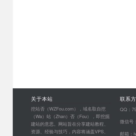
关于本站
联系
挖站否（WZFou.com），域名取自挖
QQ：79
（Wa）站（Zhan）否（Fou），即挖掘
微信号：
建站的意思。网站旨在分享建站教程、
资源、经验与技巧，内容将涵盖VPS、
邮箱：iw