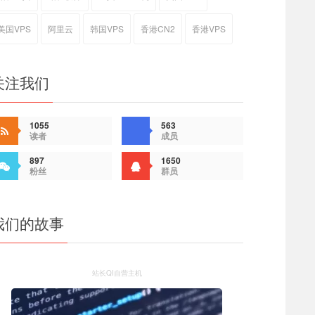
美国VPS
阿里云
韩国VPS
香港CN2
香港VPS
关注我们
1055
563
读者
成员
897
1650
粉丝
群员
我们的故事
站长QI自营主机