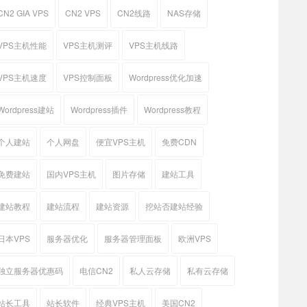
CN2 GIA VPS
CN2 VPS
CN2线路
NAS存储
VPS主机性能
VPS主机测评
VPS主机线路
VPS主机速度
VPS控制面板
Wordpress优化加速
Wordpress建站
Wordpress插件
Wordpress教程
个人建站
个人网盘
便宜VPS主机
免费CDN
免费建站
国内VPS主机
图片存储
建站工具
建站教程
建站流程
建站资源
挖站否建站经验
日本VPS
服务器优化
服务器管理面板
欧洲VPS
独立服务器优惠码
电信CN2
私人云存储
私有云存储
站长工具
站长软件
经典VPS主机
美国CN2