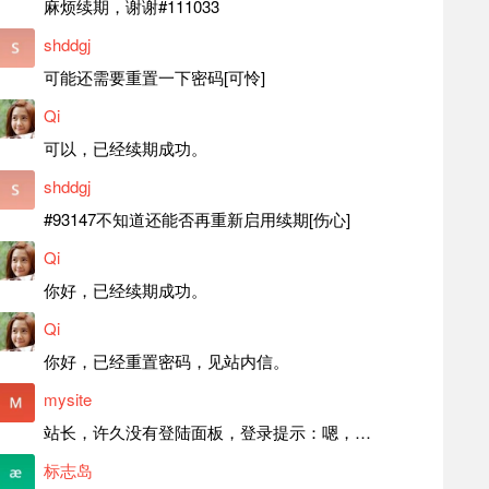
麻烦续期，谢谢#111033
shddgj
可能还需要重置一下密码[可怜]
Qi
可以，已经续期成功。
shddgj
#93147不知道还能否再重新启用续期[伤心]
Qi
你好，已经续期成功。
Qi
你好，已经重置密码，见站内信。
mysite
站长，许久没有登陆面板，登录提示：嗯，登录详细信息似乎不正确。请重试。 网站还可以正常使用。如果是密码问题请帮忙重置一下密码。谢谢。订单号：97790，账号：aa20210950。 站长，提交了工单，你回复续期成功，不过我的问题是面部登陆信息有问题，一直是初始密码，现在无法登陆，有时间麻烦排查一下。
标志岛