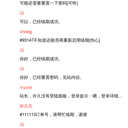
可能还需要重置一下密码[可怜]
Qi
可以，已经续期成功。
shddgj
#93147不知道还能否再重新启用续期[伤心]
Qi
你好，已经续期成功。
Qi
你好，已经重置密码，见站内信。
mysite
站长，许久没有登陆面板，登录提示：嗯，登录详细信息似乎不正确。请重试。 网站还可以正常使用。如果是密码问题请帮忙重置一下密码。谢谢。订单号：97790，账号：aa20210950。 站长，提交了工单，你回复续期成功，不过我的问题是面部登陆信息有问题，一直是初始密码，现在无法登陆，有时间麻烦排查一下。
标志岛
#111113订单号，请帮忙续期，谢谢
Qi