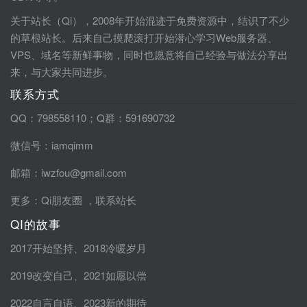
关于站长（Qi），2008年开始混迹于免费资源中，结识了不少
的草根站长。后来自己摸爬滚打开始潜心学习Web服务器、
VPS、域名等新鲜事物，同时也愿意将自己经验与做法分享出
来，与大家共同进步。
联系方式
QQ：798558110；Q群：591690732
微信号：iamqimm
邮箱：iwzfou@gmail.com
更多：
Qi朋友圈
，
联系站长
QI的故事
2017开始坚持
、
2018冷暖岁月
2019改变自己
、
2021如愿以偿
2022自言自语
、
2023新的期待