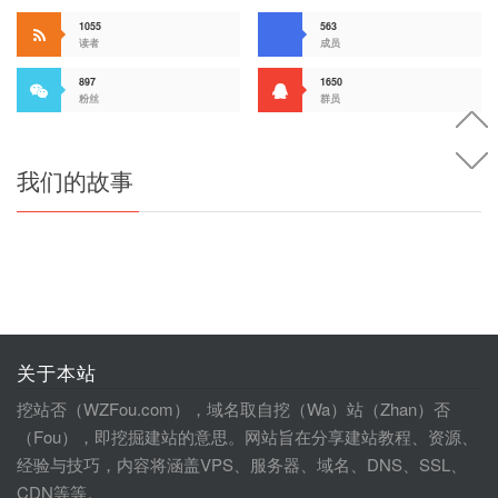
1055
563
读者
成员
897
1650
粉丝
群员
我们的故事
关于本站
挖站否（WZFou.com），域名取自挖（Wa）站（Zhan）否
（Fou），即挖掘建站的意思。网站旨在分享建站教程、资源、
经验与技巧，内容将涵盖VPS、服务器、域名、DNS、SSL、
CDN等等。