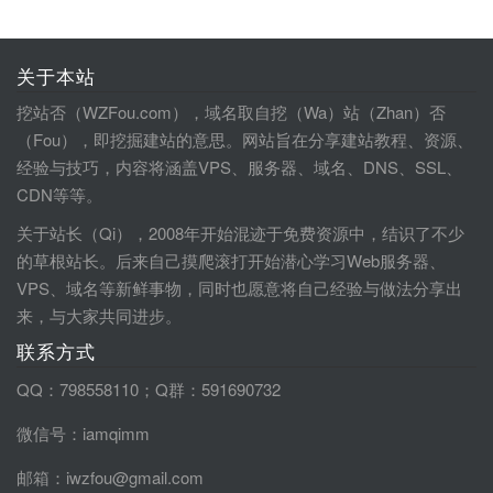
关于本站
挖站否（WZFou.com），域名取自挖（Wa）站（Zhan）否
（Fou），即挖掘建站的意思。网站旨在分享建站教程、资源、
经验与技巧，内容将涵盖VPS、服务器、域名、DNS、SSL、
CDN等等。
关于站长（Qi），2008年开始混迹于免费资源中，结识了不少
的草根站长。后来自己摸爬滚打开始潜心学习Web服务器、
VPS、域名等新鲜事物，同时也愿意将自己经验与做法分享出
来，与大家共同进步。
联系方式
QQ：798558110；Q群：591690732
微信号：iamqimm
邮箱：iwzfou@gmail.com