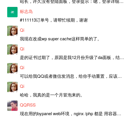
站长，许久没有登陆面板，登录提示：嗯，登录详细信息似乎不正确。请重试。 网站还可以正常使用。如果是密码问题请帮忙重置一下密码。谢谢。订单号：97790，账号：aa20210950。 站长，提交了工单，你回复续期成功，不过我的问题是面部登陆信息有问题，一直是初始密码，现在无法登陆，有时间麻烦排查一下。
标志岛
#111113订单号，请帮忙续期，谢谢
Qi
我现在改成wp super cache这样简单的了。
Qi
是的证书过期了，原因是我12月份升级了da面板，结果后台证书就不更新了，目前还在排查问题。切换PHP版本现在没有了，因为DA新版不支持。
Qi
可以给我QQ或者微信发消息，给你手动重置，应该是服务器插件有问题了，这个wp的主题太老了，导致现在好多的问题，网站的签到功能也是因为这个原因导致的。
Qi
哈哈，我真的是一个月冒泡来的。
QQRSS
现在用的bypanel web环境，nginx /php 都是 用容器跑的，和宿主机 分离开的，就是清楚缓存 的时候不能用 127.0.0.1/purge 来清理缓存 ，插件里面的 一键清理 缓存呢，日志里面 就显示 是403 错误，研究几天了，还是搞不定。。也是醉了。。