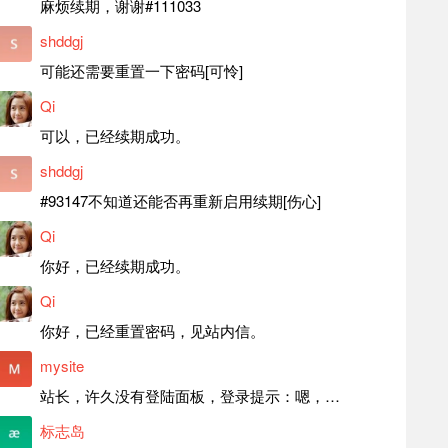
麻烦续期，谢谢#111033
shddgj
可能还需要重置一下密码[可怜]
Qi
可以，已经续期成功。
shddgj
#93147不知道还能否再重新启用续期[伤心]
Qi
你好，已经续期成功。
Qi
你好，已经重置密码，见站内信。
mysite
站长，许久没有登陆面板，登录提示：嗯，登录详细信息似乎不正确。请重试。 网站还可以正常使用。如果是密码问题请帮忙重置一下密码。谢谢。订单号：97790，账号：aa20210950。 站长，提交了工单，你回复续期成功，不过我的问题是面部登陆信息有问题，一直是初始密码，现在无法登陆，有时间麻烦排查一下。
标志岛