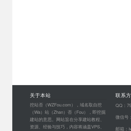
关于本站
联系
挖站否（WZFou.com），域名取自挖
QQ：79
（Wa）站（Zhan）否（Fou），即挖掘
微信号：
建站的意思。网站旨在分享建站教程、
资源、经验与技巧，内容将涵盖VPS、
邮箱：iw