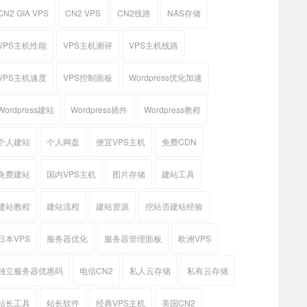
CN2 GIA VPS
CN2 VPS
CN2线路
NAS存储
VPS主机性能
VPS主机测评
VPS主机线路
VPS主机速度
VPS控制面板
Wordpress优化加速
Wordpress建站
Wordpress插件
Wordpress教程
个人建站
个人网盘
便宜VPS主机
免费CDN
免费建站
国内VPS主机
图片存储
建站工具
建站教程
建站流程
建站资源
挖站否建站经验
日本VPS
服务器优化
服务器管理面板
欧洲VPS
独立服务器优惠码
电信CN2
私人云存储
私有云存储
站长工具
站长软件
经典VPS主机
美国CN2