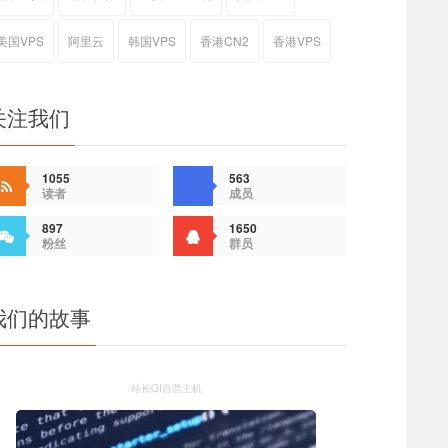
美国VPS
阿里云
韩国VPS
香港CN2
香港VPS
关注我们
1055
563
读者
成员
897
1650
粉丝
群员
我们的故事
站长QI自营主机