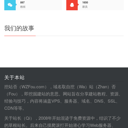
897
1650
粉丝
群员
我们的故事
关于本站
挖站否（WZFou.com），域名取自挖（Wa）站（Zhan）否
（Fou），即挖掘建站的意思。网站旨在分享建站教程、资源、
经验与技巧，内容将涵盖VPS、服务器、域名、DNS、SSL、
CDN等等。
关于站长（Qi），2008年开始混迹于免费资源中，结识了不少
的草根站长。后来自己摸爬滚打开始潜心学习Web服务器、