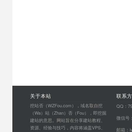
关于本站
联系
挖站否（WZFou.com），域名取自挖
QQ：79
（Wa）站（Zhan）否（Fou），即挖掘
微信号：
建站的意思。网站旨在分享建站教程、
资源、经验与技巧，内容将涵盖VPS、
邮箱：iw