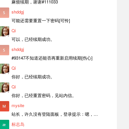
麻烦续期，谢谢#111033
shddgj
可能还需要重置一下密码[可怜]
Qi
可以，已经续期成功。
shddgj
#93147不知道还能否再重新启用续期[伤心]
Qi
你好，已经续期成功。
Qi
你好，已经重置密码，见站内信。
mysite
站长，许久没有登陆面板，登录提示：嗯，登录详细信息似乎不正确。请重试。 网站还可以正常使用。如果是密码问题请帮忙重置一下密码。谢谢。订单号：97790，账号：aa20210950。 站长，提交了工单，你回复续期成功，不过我的问题是面部登陆信息有问题，一直是初始密码，现在无法登陆，有时间麻烦排查一下。
标志岛