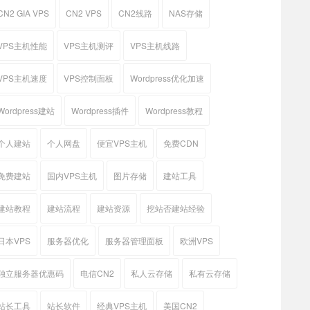
CN2 GIA VPS
CN2 VPS
CN2线路
NAS存储
VPS主机性能
VPS主机测评
VPS主机线路
VPS主机速度
VPS控制面板
Wordpress优化加速
Wordpress建站
Wordpress插件
Wordpress教程
个人建站
个人网盘
便宜VPS主机
免费CDN
免费建站
国内VPS主机
图片存储
建站工具
建站教程
建站流程
建站资源
挖站否建站经验
日本VPS
服务器优化
服务器管理面板
欧洲VPS
独立服务器优惠码
电信CN2
私人云存储
私有云存储
站长工具
站长软件
经典VPS主机
美国CN2