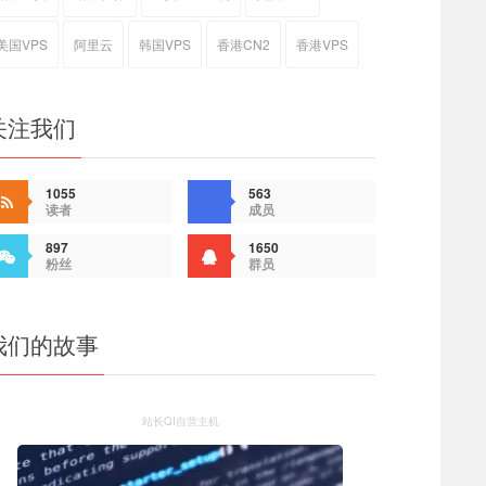
美国VPS
阿里云
韩国VPS
香港CN2
香港VPS
关注我们
1055
563
读者
成员
897
1650
粉丝
群员
我们的故事
站长QI自营主机