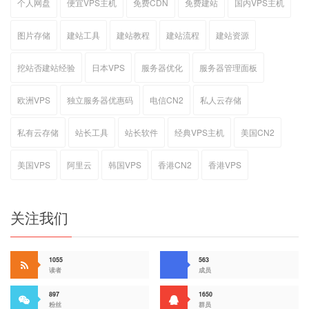
个人网盘
便宜VPS主机
免费CDN
免费建站
国内VPS主机
图片存储
建站工具
建站教程
建站流程
建站资源
挖站否建站经验
日本VPS
服务器优化
服务器管理面板
欧洲VPS
独立服务器优惠码
电信CN2
私人云存储
私有云存储
站长工具
站长软件
经典VPS主机
美国CN2
美国VPS
阿里云
韩国VPS
香港CN2
香港VPS
关注我们
1055
563
读者
成员
897
1650
粉丝
群员