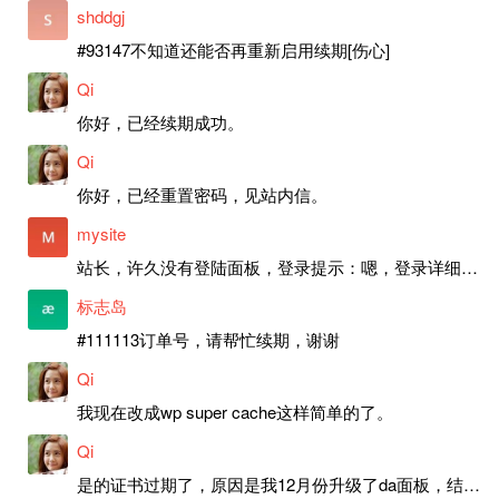
shddgj
#93147不知道还能否再重新启用续期[伤心]
Qi
你好，已经续期成功。
Qi
你好，已经重置密码，见站内信。
mysite
站长，许久没有登陆面板，登录提示：嗯，登录详细信息似乎不正确。请重试。 网站还可以正常使用。如果是密码问题请帮忙重置一下密码。谢谢。订单号：97790，账号：aa20210950。 站长，提交了工单，你回复续期成功，不过我的问题是面部登陆信息有问题，一直是初始密码，现在无法登陆，有时间麻烦排查一下。
标志岛
#111113订单号，请帮忙续期，谢谢
Qi
我现在改成wp super cache这样简单的了。
Qi
是的证书过期了，原因是我12月份升级了da面板，结果后台证书就不更新了，目前还在排查问题。切换PHP版本现在没有了，因为DA新版不支持。