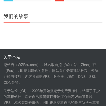
我们的故事
关于本站
挖站否（WZFou.com），域名取自挖（Wa）站（Zhan）否
（Fou），即挖掘建站的意思。网站旨在分享建站教程、资源、
经验与技巧，内容将涵盖VPS、服务器、域名、DNS、SSL、
CDN等等。
关于站长（Qi），2008年开始混迹于免费资源中，结识了不少
的草根站长。后来自己摸爬滚打开始潜心学习Web服务器、
VPS、域名等新鲜事物，同时也愿意将自己经验与做法分享出