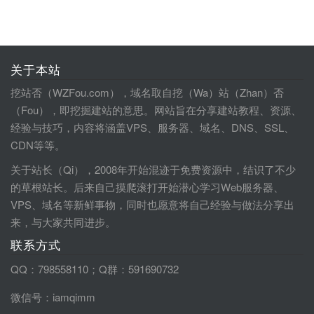
关于本站
挖站否（WZFou.com），域名取自挖（Wa）站（Zhan）否
（Fou），即挖掘建站的意思。网站旨在分享建站教程、资源、
经验与技巧，内容将涵盖VPS、服务器、域名、DNS、SSL、
CDN等等。
关于站长（Qi），2008年开始混迹于免费资源中，结识了不少
的草根站长。后来自己摸爬滚打开始潜心学习Web服务器、
VPS、域名等新鲜事物，同时也愿意将自己经验与做法分享出
来，与大家共同进步。
联系方式
QQ：798558110；Q群：591690732
微信号：iamqimm