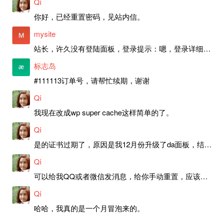
Qi
你好，已经重置密码，见站内信。
mysite
站长，许久没有登陆面板，登录提示：嗯，登录详细信息似乎不正确。请重试。 网站还可以正常使用。如果是密码问题请帮忙重置一下密码。谢谢。订单号：97790，账号：aa20210950。 站长，提交了工单，你回复续期成功，不过我的问题是面部登陆信息有问题，一直是初始密码，现在无法登陆，有时间麻烦排查一下。
标志岛
#111113订单号，请帮忙续期，谢谢
Qi
我现在改成wp super cache这样简单的了。
Qi
是的证书过期了，原因是我12月份升级了da面板，结果后台证书就不更新了，目前还在排查问题。切换PHP版本现在没有了，因为DA新版不支持。
Qi
可以给我QQ或者微信发消息，给你手动重置，应该是服务器插件有问题了，这个wp的主题太老了，导致现在好多的问题，网站的签到功能也是因为这个原因导致的。
Qi
哈哈，我真的是一个月冒泡来的。