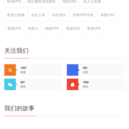
欧洲VPS
独立服务器优惠码
电信CN2
私人云存储
私有云存储
站长工具
站长软件
经典VPS主机
美国CN2
美国VPS
阿里云
韩国VPS
香港CN2
香港VPS
关注我们
1055
563
读者
成员
897
1650
粉丝
群员
我们的故事