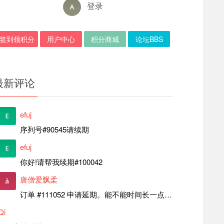
登录
签到领积分
用户中心
积分商城
论坛BBS
最新评论
efuj
序列号#90545请续期
efuj
你好!请帮我续期#100042
唐僧爱飘柔
订单 #111052 申请延期。能不能时间长一点，感觉离上次申请好近。
Qi