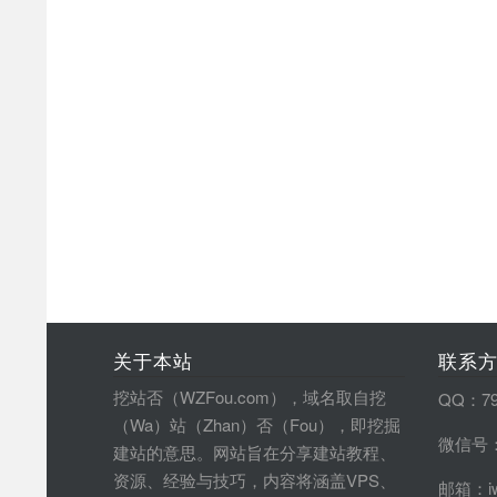
关于本站
联系
挖站否（WZFou.com），域名取自挖
QQ：79
（Wa）站（Zhan）否（Fou），即挖掘
微信号：
建站的意思。网站旨在分享建站教程、
资源、经验与技巧，内容将涵盖VPS、
邮箱：iw