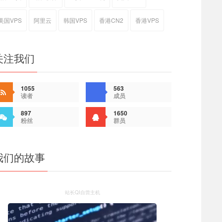
美国VPS
阿里云
韩国VPS
香港CN2
香港VPS
关注我们
1055
563
读者
成员
897
1650
粉丝
群员
我们的故事
站长QI自营主机