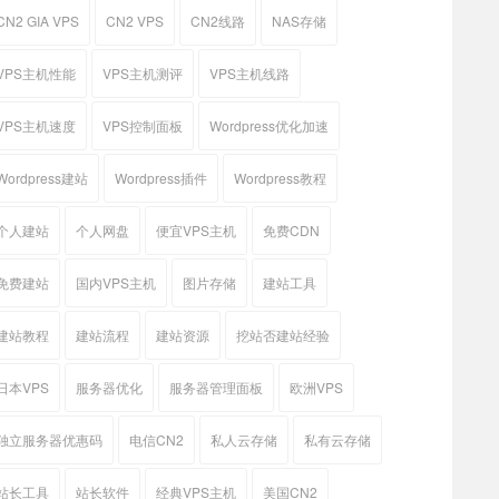
CN2 GIA VPS
CN2 VPS
CN2线路
NAS存储
VPS主机性能
VPS主机测评
VPS主机线路
VPS主机速度
VPS控制面板
Wordpress优化加速
Wordpress建站
Wordpress插件
Wordpress教程
个人建站
个人网盘
便宜VPS主机
免费CDN
免费建站
国内VPS主机
图片存储
建站工具
建站教程
建站流程
建站资源
挖站否建站经验
日本VPS
服务器优化
服务器管理面板
欧洲VPS
独立服务器优惠码
电信CN2
私人云存储
私有云存储
站长工具
站长软件
经典VPS主机
美国CN2