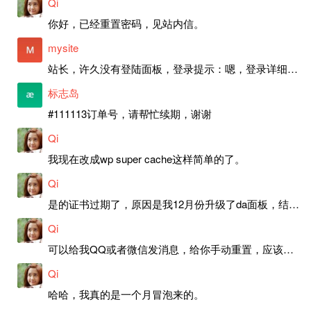
Qi
你好，已经重置密码，见站内信。
mysite
站长，许久没有登陆面板，登录提示：嗯，登录详细信息似乎不正确。请重试。 网站还可以正常使用。如果是密码问题请帮忙重置一下密码。谢谢。订单号：97790，账号：aa20210950。 站长，提交了工单，你回复续期成功，不过我的问题是面部登陆信息有问题，一直是初始密码，现在无法登陆，有时间麻烦排查一下。
标志岛
#111113订单号，请帮忙续期，谢谢
Qi
我现在改成wp super cache这样简单的了。
Qi
是的证书过期了，原因是我12月份升级了da面板，结果后台证书就不更新了，目前还在排查问题。切换PHP版本现在没有了，因为DA新版不支持。
Qi
可以给我QQ或者微信发消息，给你手动重置，应该是服务器插件有问题了，这个wp的主题太老了，导致现在好多的问题，网站的签到功能也是因为这个原因导致的。
Qi
哈哈，我真的是一个月冒泡来的。