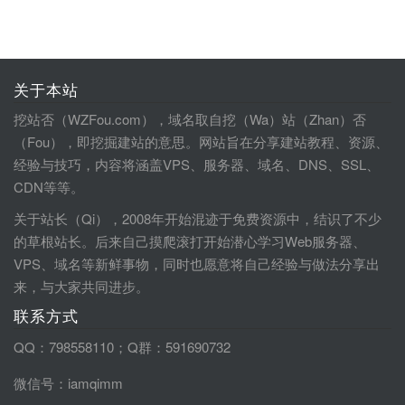
关于本站
挖站否（WZFou.com），域名取自挖（Wa）站（Zhan）否
（Fou），即挖掘建站的意思。网站旨在分享建站教程、资源、
经验与技巧，内容将涵盖VPS、服务器、域名、DNS、SSL、
CDN等等。
关于站长（Qi），2008年开始混迹于免费资源中，结识了不少
的草根站长。后来自己摸爬滚打开始潜心学习Web服务器、
VPS、域名等新鲜事物，同时也愿意将自己经验与做法分享出
来，与大家共同进步。
联系方式
QQ：798558110；Q群：591690732
微信号：iamqimm