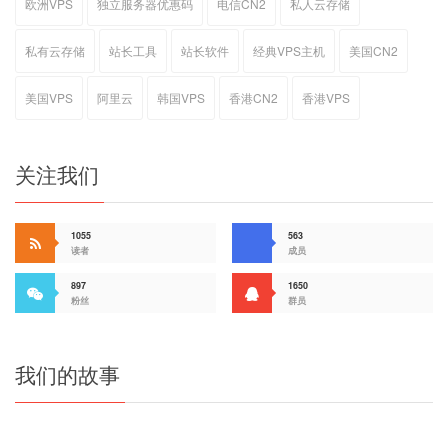
欧洲VPS
独立服务器优惠码
电信CN2
私人云存储
私有云存储
站长工具
站长软件
经典VPS主机
美国CN2
美国VPS
阿里云
韩国VPS
香港CN2
香港VPS
关注我们
1055
563
读者
成员
897
1650
粉丝
群员
我们的故事