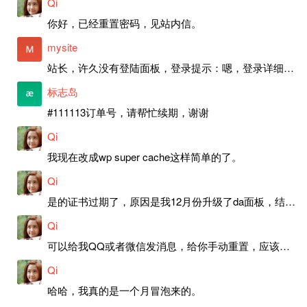
Qi
你好，已经重置密码，见站内信。
mysite
站长，许久没有登陆面板，登录提示：嗯，登录详细信息似乎不正确。请重试。 网站还可以正常使用。如果是密码问题请帮忙重置一下密码。谢谢。订单号：97790，账号：aa20210950。 站长，提交了工单，你回复续期成功，不过我的问题是面部登陆信息有问题，一直是初始密码，现在无法登陆，有时间麻烦排查一下。
标志岛
#111113订单号，请帮忙续期，谢谢
Qi
我现在改成wp super cache这样简单的了。
Qi
是的证书过期了，原因是我12月份升级了da面板，结果后台证书就不更新了，目前还在排查问题。切换PHP版本现在没有了，因为DA新版不支持。
Qi
可以给我QQ或者微信发消息，给你手动重置，应该是服务器插件有问题了，这个wp的主题太老了，导致现在好多的问题，网站的签到功能也是因为这个原因导致的。
Qi
哈哈，我真的是一个月冒泡来的。