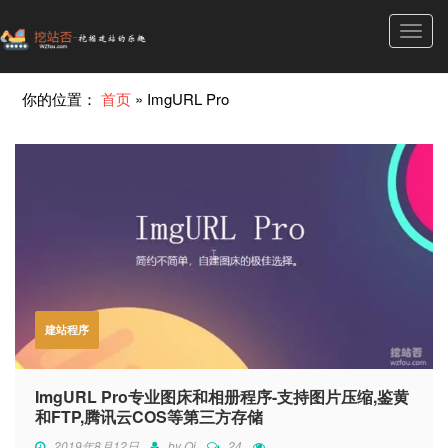
Toggl
navig
你的位置：
首页
»
ImgURL Pro
建站程序
ImgURL Pro专业图床和相册程序-支持图片压缩,鉴黄
和FTP,腾讯云COS等第三方存储
2019年8月12日
by
Qi
24