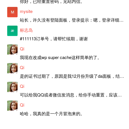
你好，已经重置密码，见站内信。
mysite
站长，许久没有登陆面板，登录提示：嗯，登录详细信息似乎不正确。请重试。 网站还可以正常使用。如果是密码问题请帮忙重置一下密码。谢谢。订单号：97790，账号：aa20210950。 站长，提交了工单，你回复续期成功，不过我的问题是面部登陆信息有问题，一直是初始密码，现在无法登陆，有时间麻烦排查一下。
标志岛
#111113订单号，请帮忙续期，谢谢
Qi
我现在改成wp super cache这样简单的了。
Qi
是的证书过期了，原因是我12月份升级了da面板，结果后台证书就不更新了，目前还在排查问题。切换PHP版本现在没有了，因为DA新版不支持。
Qi
可以给我QQ或者微信发消息，给你手动重置，应该是服务器插件有问题了，这个wp的主题太老了，导致现在好多的问题，网站的签到功能也是因为这个原因导致的。
Qi
哈哈，我真的是一个月冒泡来的。