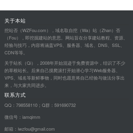
关于本站
挖站否（WZFou.com），域名取自挖（Wa）站（Zhan）否
（Fou），即挖掘建站的意思。网站旨在分享建站教程、资源、
经验与技巧，内容将涵盖VPS、服务器、域名、DNS、SSL、
CDN等等。
关于站长（Qi），2008年开始混迹于免费资源中，结识了不少
的草根站长。后来自己摸爬滚打开始潜心学习Web服务器、
VPS、域名等新鲜事物，同时也愿意将自己经验与做法分享出
来，与大家共同进步。
联系方式
QQ：798558110；Q群：591690732
微信号：iamqimm
邮箱：iwzfou@gmail.com