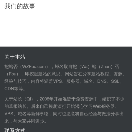
我们的故事
关于本站
挖站否（WZFou.com），域名取自挖（Wa）站（Zhan）否
（Fou），即挖掘建站的意思。网站旨在分享建站教程、资源、
经验与技巧，内容将涵盖VPS、服务器、域名、DNS、SSL、
CDN等等。
关于站长（Qi），2008年开始混迹于免费资源中，结识了不少
的草根站长。后来自己摸爬滚打开始潜心学习Web服务器、
VPS、域名等新鲜事物，同时也愿意将自己经验与做法分享出
来，与大家共同进步。
联系方式