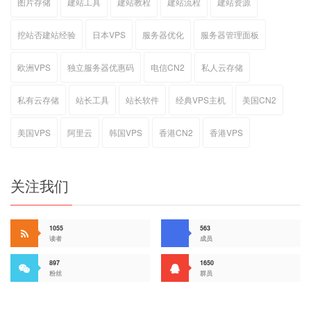
图片存储
建站工具
建站教程
建站流程
建站资源
挖站否建站经验
日本VPS
服务器优化
服务器管理面板
欧洲VPS
独立服务器优惠码
电信CN2
私人云存储
私有云存储
站长工具
站长软件
经典VPS主机
美国CN2
美国VPS
阿里云
韩国VPS
香港CN2
香港VPS
关注我们
1055
563
读者
成员
897
1650
粉丝
群员