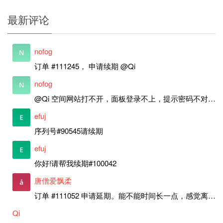
最新评论
nofog
订单 #111245， 申请续期 @Qi
nofog
@Qi 空间网站打不开，面板登录不上，提示密码不对，是故障吗？还是要续期？
efuj
序列号#90545请续期
efuj
你好!请帮我续期#100042
唐僧爱飘柔
订单 #111052 申请延期。能不能时间长一点，感觉离上次申请好近。
Qi