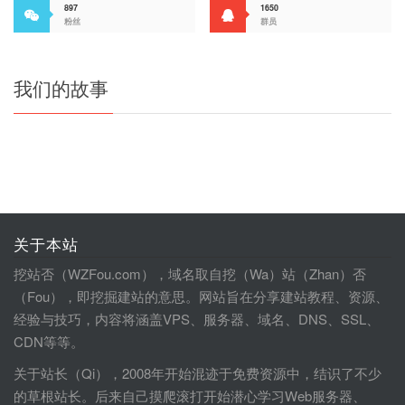
897
1650
粉丝
群员
我们的故事
关于本站
挖站否（WZFou.com），域名取自挖（Wa）站（Zhan）否
（Fou），即挖掘建站的意思。网站旨在分享建站教程、资源、
经验与技巧，内容将涵盖VPS、服务器、域名、DNS、SSL、
CDN等等。
关于站长（Qi），2008年开始混迹于免费资源中，结识了不少
的草根站长。后来自己摸爬滚打开始潜心学习Web服务器、