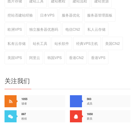
图片存储
建站工具
建站教程
建站流程
建站资源
挖站否建站经验
日本VPS
服务器优化
服务器管理面板
欧洲VPS
独立服务器优惠码
电信CN2
私人云存储
私有云存储
站长工具
站长软件
经典VPS主机
美国CN2
美国VPS
阿里云
韩国VPS
香港CN2
香港VPS
关注我们
1055
563
读者
成员
897
1650
粉丝
群员