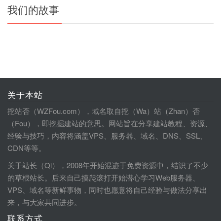
我们的故事
关于本站
挖站否（WZFou.com），域名取自挖（Wa）站（Zhan）否
（Fou），即挖掘建站的意思。网站旨在分享建站教程、资源、
经验与技巧，内容将涵盖VPS、服务器、域名、DNS、SSL、
CDN等等。
关于站长（Qi），2008年开始混迹于免费资源中，结识了不少
的草根站长。后来自己摸爬滚打开始潜心学习Web服务器、
VPS、域名等新鲜事物，同时也愿意将自己经验与做法分享出
来，与大家共同进步。
联系方式