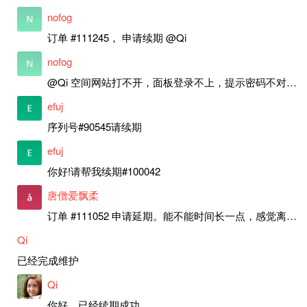
nofog
订单 #111245， 申请续期 @Qi
nofog
@Qi 空间网站打不开，面板登录不上，提示密码不对，是故障吗？还是要续期？
efuj
序列号#90545请续期
efuj
你好!请帮我续期#100042
唐僧爱飘柔
订单 #111052 申请延期。能不能时间长一点，感觉离上次申请好近。
Qi
已经完成维护
Qi
你好，已经续期成功。