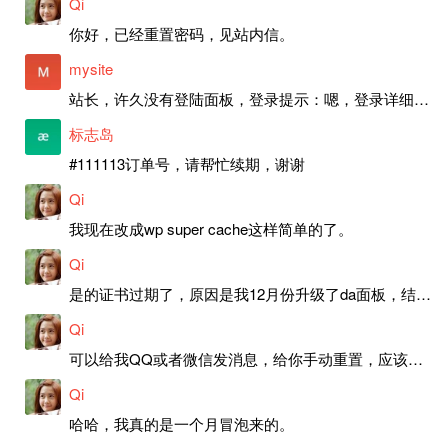
Qi
你好，已经重置密码，见站内信。
mysite
站长，许久没有登陆面板，登录提示：嗯，登录详细信息似乎不正确。请重试。 网站还可以正常使用。如果是密码问题请帮忙重置一下密码。谢谢。订单号：97790，账号：aa20210950。 站长，提交了工单，你回复续期成功，不过我的问题是面部登陆信息有问题，一直是初始密码，现在无法登陆，有时间麻烦排查一下。
标志岛
#111113订单号，请帮忙续期，谢谢
Qi
我现在改成wp super cache这样简单的了。
Qi
是的证书过期了，原因是我12月份升级了da面板，结果后台证书就不更新了，目前还在排查问题。切换PHP版本现在没有了，因为DA新版不支持。
Qi
可以给我QQ或者微信发消息，给你手动重置，应该是服务器插件有问题了，这个wp的主题太老了，导致现在好多的问题，网站的签到功能也是因为这个原因导致的。
Qi
哈哈，我真的是一个月冒泡来的。