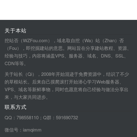
关于本站
挖站否（WZFou.com），域名取自挖（Wa）站（Zhan）否
（Fou），即挖掘建站的意思。网站旨在分享建站教程、资源、
经验与技巧，内容将涵盖VPS、服务器、域名、DNS、SSL、
CDN等等。
关于站长（Qi），2008年开始混迹于免费资源中，结识了不少
的草根站长。后来自己摸爬滚打开始潜心学习Web服务器、
VPS、域名等新鲜事物，同时也愿意将自己经验与做法分享出
来，与大家共同进步。
联系方式
QQ：798558110；Q群：591690732
微信号：iamqimm