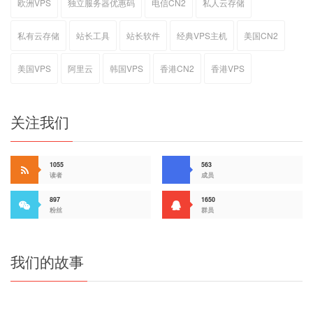
欧洲VPS
独立服务器优惠码
电信CN2
私人云存储
私有云存储
站长工具
站长软件
经典VPS主机
美国CN2
美国VPS
阿里云
韩国VPS
香港CN2
香港VPS
关注我们
1055
563
读者
成员
897
1650
粉丝
群员
我们的故事