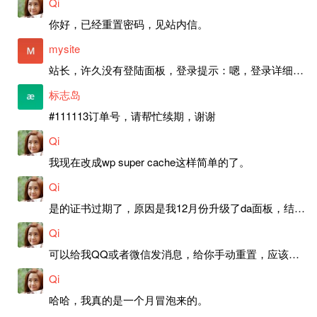
Qi
你好，已经重置密码，见站内信。
mysite
站长，许久没有登陆面板，登录提示：嗯，登录详细信息似乎不正确。请重试。 网站还可以正常使用。如果是密码问题请帮忙重置一下密码。谢谢。订单号：97790，账号：aa20210950。 站长，提交了工单，你回复续期成功，不过我的问题是面部登陆信息有问题，一直是初始密码，现在无法登陆，有时间麻烦排查一下。
标志岛
#111113订单号，请帮忙续期，谢谢
Qi
我现在改成wp super cache这样简单的了。
Qi
是的证书过期了，原因是我12月份升级了da面板，结果后台证书就不更新了，目前还在排查问题。切换PHP版本现在没有了，因为DA新版不支持。
Qi
可以给我QQ或者微信发消息，给你手动重置，应该是服务器插件有问题了，这个wp的主题太老了，导致现在好多的问题，网站的签到功能也是因为这个原因导致的。
Qi
哈哈，我真的是一个月冒泡来的。