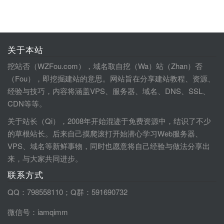
关于本站
挖站否（WZFou.com），域名取自挖（Wa）站（Zhan）否
（Fou），即挖掘建站的意思。网站旨在分享建站教程、资源、
经验与技巧，内容将涵盖VPS、服务器、域名、DNS、SSL、
CDN等等。
关于站长（Qi），2008年开始混迹于免费资源中，结识了不少
的草根站长。后来自己摸爬滚打开始潜心学习Web服务器、
VPS、域名等新鲜事物，同时也愿意将自己经验与做法分享出
来，与大家共同进步。
联系方式
QQ：798558110；Q群：591690732
微信号：iamqimm