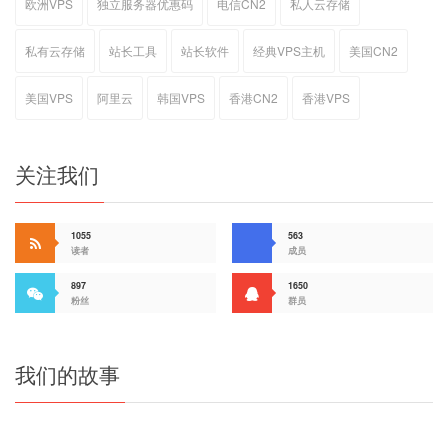
欧洲VPS
独立服务器优惠码
电信CN2
私人云存储
私有云存储
站长工具
站长软件
经典VPS主机
美国CN2
美国VPS
阿里云
韩国VPS
香港CN2
香港VPS
关注我们
1055
563
读者
成员
897
1650
粉丝
群员
我们的故事