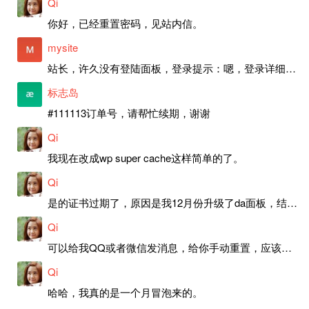
Qi
你好，已经重置密码，见站内信。
mysite
站长，许久没有登陆面板，登录提示：嗯，登录详细信息似乎不正确。请重试。 网站还可以正常使用。如果是密码问题请帮忙重置一下密码。谢谢。订单号：97790，账号：aa20210950。 站长，提交了工单，你回复续期成功，不过我的问题是面部登陆信息有问题，一直是初始密码，现在无法登陆，有时间麻烦排查一下。
标志岛
#111113订单号，请帮忙续期，谢谢
Qi
我现在改成wp super cache这样简单的了。
Qi
是的证书过期了，原因是我12月份升级了da面板，结果后台证书就不更新了，目前还在排查问题。切换PHP版本现在没有了，因为DA新版不支持。
Qi
可以给我QQ或者微信发消息，给你手动重置，应该是服务器插件有问题了，这个wp的主题太老了，导致现在好多的问题，网站的签到功能也是因为这个原因导致的。
Qi
哈哈，我真的是一个月冒泡来的。