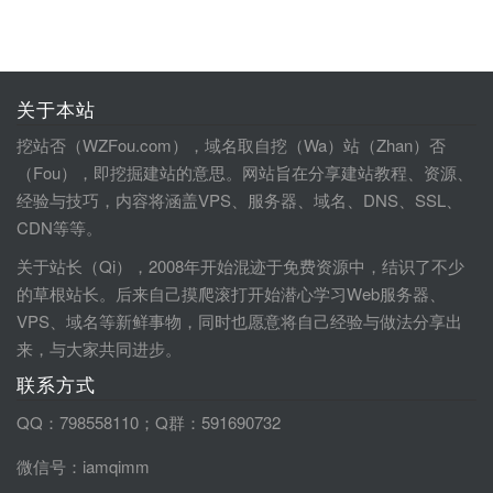
关于本站
挖站否（WZFou.com），域名取自挖（Wa）站（Zhan）否
（Fou），即挖掘建站的意思。网站旨在分享建站教程、资源、
经验与技巧，内容将涵盖VPS、服务器、域名、DNS、SSL、
CDN等等。
关于站长（Qi），2008年开始混迹于免费资源中，结识了不少
的草根站长。后来自己摸爬滚打开始潜心学习Web服务器、
VPS、域名等新鲜事物，同时也愿意将自己经验与做法分享出
来，与大家共同进步。
联系方式
QQ：798558110；Q群：591690732
微信号：iamqimm