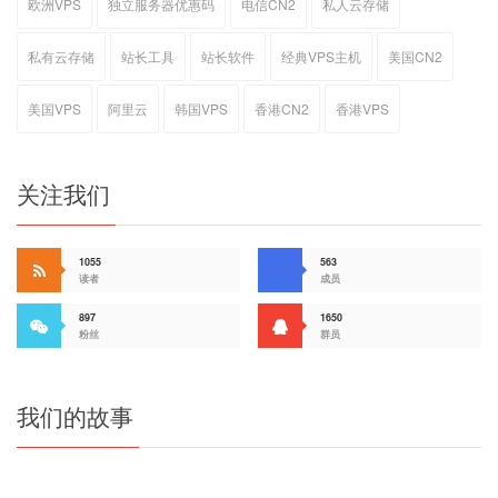
欧洲VPS
独立服务器优惠码
电信CN2
私人云存储
私有云存储
站长工具
站长软件
经典VPS主机
美国CN2
美国VPS
阿里云
韩国VPS
香港CN2
香港VPS
关注我们
1055
563
读者
成员
897
1650
粉丝
群员
我们的故事