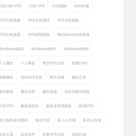
CN2 GIA VPS
CN2 VPS
CN2线路
NAS存储
VPS主机性能
VPS主机测评
VPS主机线路
VPS主机速度
VPS控制面板
Wordpress优化加速
Wordpress建站
Wordpress插件
Wordpress教程
个人建站
个人网盘
便宜VPS主机
免费CDN
免费建站
国内VPS主机
图片存储
建站工具
建站教程
建站流程
建站资源
挖站否建站经验
日本VPS
服务器优化
服务器管理面板
欧洲VPS
独立服务器优惠码
电信CN2
私人云存储
私有云存储
站长工具
站长软件
经典VPS主机
美国CN2