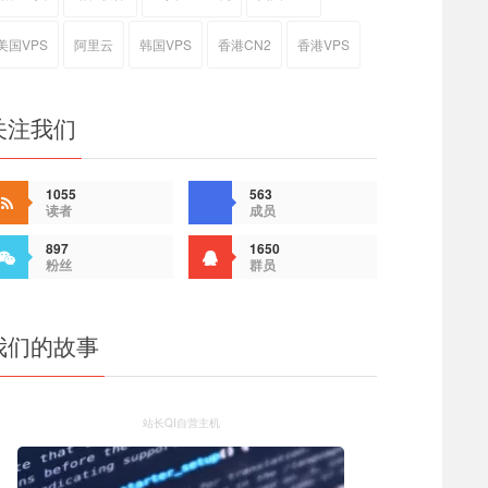
美国VPS
阿里云
韩国VPS
香港CN2
香港VPS
关注我们
1055
563
读者
成员
897
1650
粉丝
群员
我们的故事
站长QI自营主机