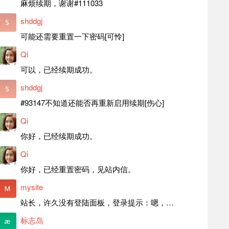
麻烦续期，谢谢#111033
shddgj
可能还需要重置一下密码[可怜]
Qi
可以，已经续期成功。
shddgj
#93147不知道还能否再重新启用续期[伤心]
Qi
你好，已经续期成功。
Qi
你好，已经重置密码，见站内信。
mysite
站长，许久没有登陆面板，登录提示：嗯，登录详细信息似乎不正确。请重试。 网站还可以正常使用。如果是密码问题请帮忙重置一下密码。谢谢。订单号：97790，账号：aa20210950。 站长，提交了工单，你回复续期成功，不过我的问题是面部登陆信息有问题，一直是初始密码，现在无法登陆，有时间麻烦排查一下。
标志岛