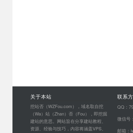
关于本站
联系
挖站否（WZFou.com），域名取自挖
QQ：79
（Wa）站（Zhan）否（Fou），即挖掘
微信号：
建站的意思。网站旨在分享建站教程、
资源、经验与技巧，内容将涵盖VPS、
邮箱：iw