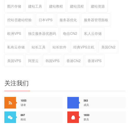
图片存储
建站工具
建站教程
建站流程
建站资源
挖站否建站经验
日本VPS
服务器优化
服务器管理面板
欧洲VPS
独立服务器优惠码
电信CN2
私人云存储
私有云存储
站长工具
站长软件
经典VPS主机
美国CN2
美国VPS
阿里云
韩国VPS
香港CN2
香港VPS
关注我们
1055
563
读者
成员
897
1650
粉丝
群员