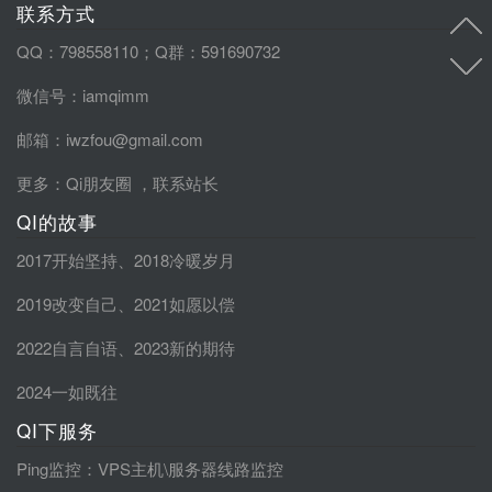
联系方式
QQ：798558110；Q群：591690732
微信号：iamqimm
邮箱：iwzfou@gmail.com
更多：
Qi朋友圈
，
联系站长
QI的故事
2017开始坚持
、
2018冷暖岁月
2019改变自己
、
2021如愿以偿
2022自言自语
、
2023新的期待
2024一如既往
QI下服务
Ping监控
：VPS主机\服务器线路监控