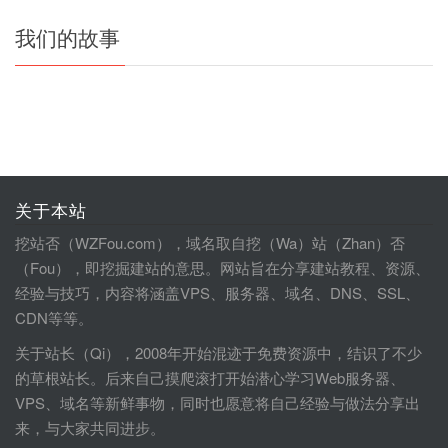
我们的故事
关于本站
挖站否（WZFou.com），域名取自挖（Wa）站（Zhan）否
（Fou），即挖掘建站的意思。网站旨在分享建站教程、资源、
经验与技巧，内容将涵盖VPS、服务器、域名、DNS、SSL、
CDN等等。
关于站长（Qi），2008年开始混迹于免费资源中，结识了不少
的草根站长。后来自己摸爬滚打开始潜心学习Web服务器、
VPS、域名等新鲜事物，同时也愿意将自己经验与做法分享出
来，与大家共同进步。