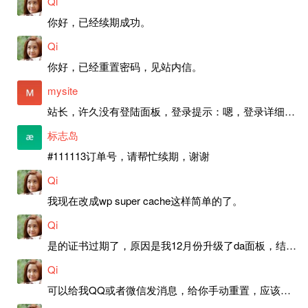
Qi
你好，已经续期成功。
Qi
你好，已经重置密码，见站内信。
mysite
站长，许久没有登陆面板，登录提示：嗯，登录详细信息似乎不正确。请重试。 网站还可以正常使用。如果是密码问题请帮忙重置一下密码。谢谢。订单号：97790，账号：aa20210950。 站长，提交了工单，你回复续期成功，不过我的问题是面部登陆信息有问题，一直是初始密码，现在无法登陆，有时间麻烦排查一下。
标志岛
#111113订单号，请帮忙续期，谢谢
Qi
我现在改成wp super cache这样简单的了。
Qi
是的证书过期了，原因是我12月份升级了da面板，结果后台证书就不更新了，目前还在排查问题。切换PHP版本现在没有了，因为DA新版不支持。
Qi
可以给我QQ或者微信发消息，给你手动重置，应该是服务器插件有问题了，这个wp的主题太老了，导致现在好多的问题，网站的签到功能也是因为这个原因导致的。