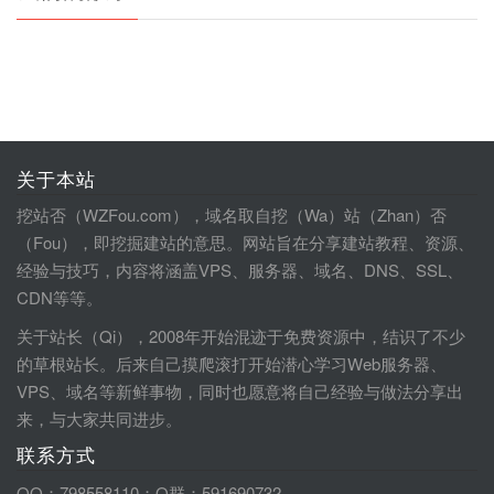
关于本站
挖站否（WZFou.com），域名取自挖（Wa）站（Zhan）否
（Fou），即挖掘建站的意思。网站旨在分享建站教程、资源、
经验与技巧，内容将涵盖VPS、服务器、域名、DNS、SSL、
CDN等等。
关于站长（Qi），2008年开始混迹于免费资源中，结识了不少
的草根站长。后来自己摸爬滚打开始潜心学习Web服务器、
VPS、域名等新鲜事物，同时也愿意将自己经验与做法分享出
来，与大家共同进步。
联系方式
QQ：798558110；Q群：591690732