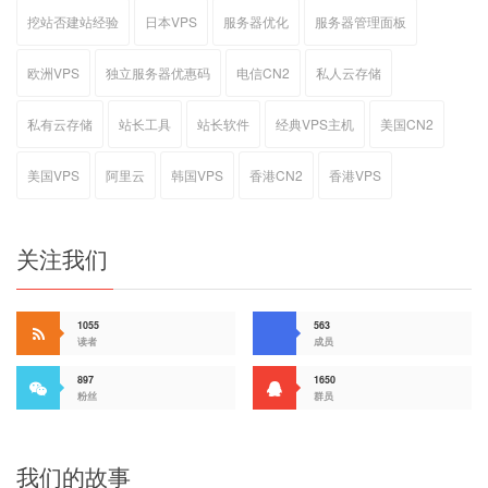
挖站否建站经验
日本VPS
服务器优化
服务器管理面板
欧洲VPS
独立服务器优惠码
电信CN2
私人云存储
私有云存储
站长工具
站长软件
经典VPS主机
美国CN2
美国VPS
阿里云
韩国VPS
香港CN2
香港VPS
关注我们
1055
563
读者
成员
897
1650
粉丝
群员
我们的故事