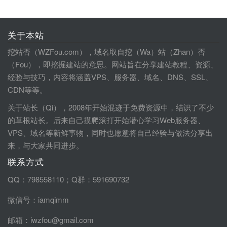
关于本站
挖站否（WZFou.com），域名取自挖（Wa）站（Zhan）否
（Fou），即挖掘建站的意思。网站旨在分享建站教程、资源、
经验与技巧，内容将涵盖VPS、服务器、域名、DNS、SSL、
CDN等等。
关于站长（Qi），2008年开始混迹于免费资源中，结识了不少
的草根站长。后来自己摸爬滚打开始潜心学习Web服务器、
VPS、域名等新鲜事物，同时也愿意将自己经验与做法分享出
来，与大家共同进步。
联系方式
QQ：798558110；Q群：591690732
微信号：iamqimm
邮箱：iwzfou@gmail.com