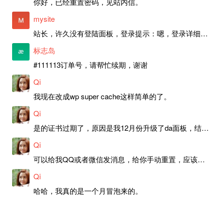
你好，已经重置密码，见站内信。
mysite
站长，许久没有登陆面板，登录提示：嗯，登录详细信息似乎不正确。请重试。 网站还可以正常使用。如果是密码问题请帮忙重置一下密码。谢谢。订单号：97790，账号：aa20210950。 站长，提交了工单，你回复续期成功，不过我的问题是面部登陆信息有问题，一直是初始密码，现在无法登陆，有时间麻烦排查一下。
标志岛
#111113订单号，请帮忙续期，谢谢
Qi
我现在改成wp super cache这样简单的了。
Qi
是的证书过期了，原因是我12月份升级了da面板，结果后台证书就不更新了，目前还在排查问题。切换PHP版本现在没有了，因为DA新版不支持。
Qi
可以给我QQ或者微信发消息，给你手动重置，应该是服务器插件有问题了，这个wp的主题太老了，导致现在好多的问题，网站的签到功能也是因为这个原因导致的。
Qi
哈哈，我真的是一个月冒泡来的。