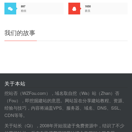
897
1650
粉丝
群员
我们的故事
关于本站
挖站否（WZFou.com），域名取自挖（Wa）站（Zhan）否
（Fou），即挖掘建站的意思。网站旨在分享建站教程、资源、
经验与技巧，内容将涵盖VPS、服务器、域名、DNS、SSL、
CDN等等。
关于站长（Qi），2008年开始混迹于免费资源中，结识了不少