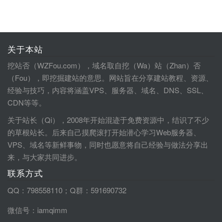
关于本站
挖站否（WZFou.com），域名取自挖（Wa）站（Zhan）否
（Fou），即挖掘建站的意思。网站旨在分享建站教程、资源、
经验与技巧，内容将涵盖VPS、服务器、域名、DNS、SSL、
CDN等等。
关于站长（Qi），2008年开始混迹于免费资源中，结识了不少
的草根站长。后来自己摸爬滚打开始潜心学习Web服务器、
VPS、域名等新鲜事物，同时也愿意将自己经验与做法分享出
来，与大家共同进步。
联系方式
QQ：798558110；Q群：591690732
微信号：iamqimm