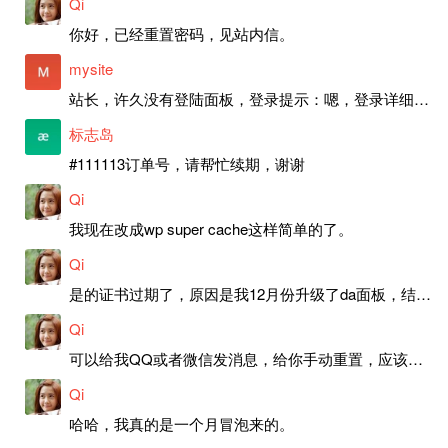
Qi
你好，已经重置密码，见站内信。
mysite
站长，许久没有登陆面板，登录提示：嗯，登录详细信息似乎不正确。请重试。 网站还可以正常使用。如果是密码问题请帮忙重置一下密码。谢谢。订单号：97790，账号：aa20210950。 站长，提交了工单，你回复续期成功，不过我的问题是面部登陆信息有问题，一直是初始密码，现在无法登陆，有时间麻烦排查一下。
标志岛
#111113订单号，请帮忙续期，谢谢
Qi
我现在改成wp super cache这样简单的了。
Qi
是的证书过期了，原因是我12月份升级了da面板，结果后台证书就不更新了，目前还在排查问题。切换PHP版本现在没有了，因为DA新版不支持。
Qi
可以给我QQ或者微信发消息，给你手动重置，应该是服务器插件有问题了，这个wp的主题太老了，导致现在好多的问题，网站的签到功能也是因为这个原因导致的。
Qi
哈哈，我真的是一个月冒泡来的。