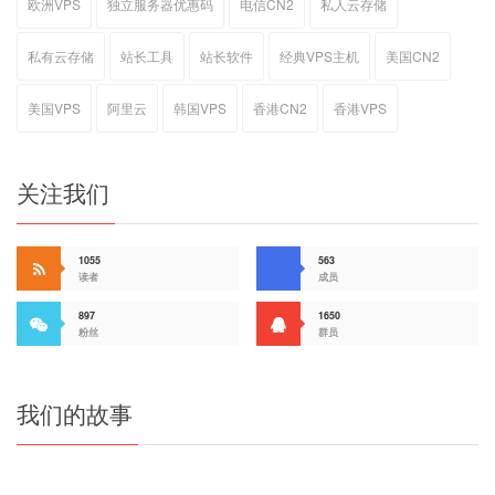
欧洲VPS
独立服务器优惠码
电信CN2
私人云存储
私有云存储
站长工具
站长软件
经典VPS主机
美国CN2
美国VPS
阿里云
韩国VPS
香港CN2
香港VPS
关注我们
1055
563
读者
成员
897
1650
粉丝
群员
我们的故事