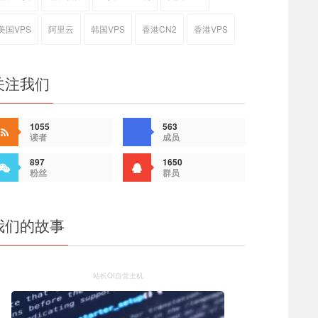
美国VPS
阿里云
韩国VPS
香港CN2
香港VPS
关注我们
1055
563
读者
成员
897
1650
粉丝
群员
我们的故事
站长QI自营主机