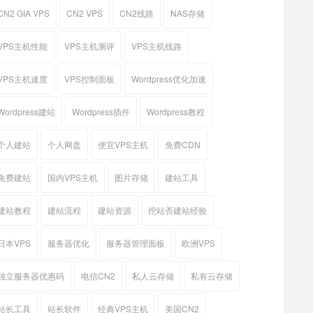
CN2 GIA VPS
CN2 VPS
CN2线路
NAS存储
VPS主机性能
VPS主机测评
VPS主机线路
VPS主机速度
VPS控制面板
Wordpress优化加速
Wordpress建站
Wordpress插件
Wordpress教程
个人建站
个人网盘
便宜VPS主机
免费CDN
免费建站
国内VPS主机
图片存储
建站工具
建站教程
建站流程
建站资源
挖站否建站经验
日本VPS
服务器优化
服务器管理面板
欧洲VPS
独立服务器优惠码
电信CN2
私人云存储
私有云存储
站长工具
站长软件
经典VPS主机
美国CN2