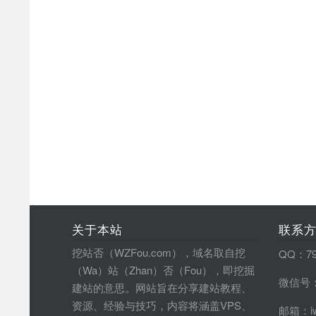
关于本站
联系
挖站否（WZFou.com），域名取自挖
QQ：79
（Wa）站（Zhan）否（Fou），即挖掘
微信号：
建站的意思。网站旨在分享建站教程、
资源、经验与技巧，内容将涵盖VPS、
邮箱：iw