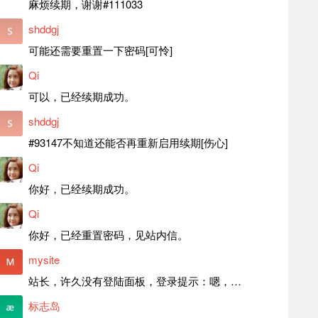
麻烦续期，谢谢#111033
shddgj
可能还需要重置一下密码[可怜]
Qi
可以，已经续期成功。
shddgj
#93147不知道还能否再重新启用续期[伤心]
Qi
你好，已经续期成功。
Qi
你好，已经重置密码，见站内信。
mysite
站长，许久没有登陆面板，登录提示：嗯，登录详细信息似乎不正确。请重试。 网站还可以正常使用。如果是密码问题请帮忙重置一下密码。谢谢。订单号：97790，账号：aa20210950。 站长，提交了工单，你回复续期成功，不过我的问题是面部登陆信息有问题，一直是初始密码，现在无法登陆，有时间麻烦排查一下。
标志岛