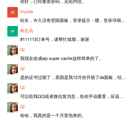
你好，已经重置密码，见站内信。
mysite
站长，许久没有登陆面板，登录提示：嗯，登录详细信息似乎不正确。请重试。 网站还可以正常使用。如果是密码问题请帮忙重置一下密码。谢谢。订单号：97790，账号：aa20210950。 站长，提交了工单，你回复续期成功，不过我的问题是面部登陆信息有问题，一直是初始密码，现在无法登陆，有时间麻烦排查一下。
标志岛
#111113订单号，请帮忙续期，谢谢
Qi
我现在改成wp super cache这样简单的了。
Qi
是的证书过期了，原因是我12月份升级了da面板，结果后台证书就不更新了，目前还在排查问题。切换PHP版本现在没有了，因为DA新版不支持。
Qi
可以给我QQ或者微信发消息，给你手动重置，应该是服务器插件有问题了，这个wp的主题太老了，导致现在好多的问题，网站的签到功能也是因为这个原因导致的。
Qi
哈哈，我真的是一个月冒泡来的。