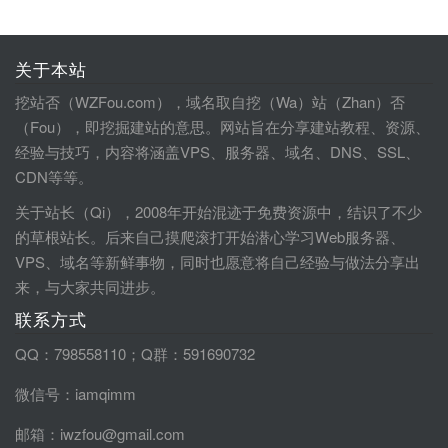
关于本站
挖站否（WZFou.com），域名取自挖（Wa）站（Zhan）否
（Fou），即挖掘建站的意思。网站旨在分享建站教程、资源、
经验与技巧，内容将涵盖VPS、服务器、域名、DNS、SSL、
CDN等等。
关于站长（Qi），2008年开始混迹于免费资源中，结识了不少
的草根站长。后来自己摸爬滚打开始潜心学习Web服务器、
VPS、域名等新鲜事物，同时也愿意将自己经验与做法分享出
来，与大家共同进步。
联系方式
QQ：798558110；Q群：591690732
微信号：iamqimm
邮箱：iwzfou@gmail.com