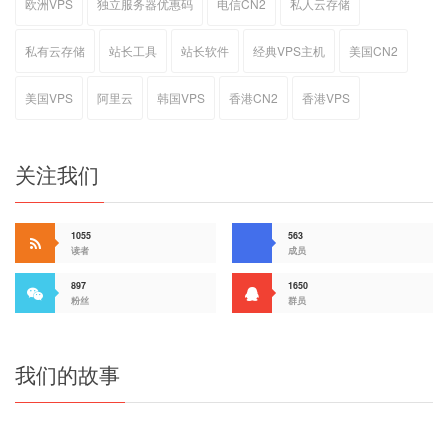
欧洲VPS
独立服务器优惠码
电信CN2
私人云存储
私有云存储
站长工具
站长软件
经典VPS主机
美国CN2
美国VPS
阿里云
韩国VPS
香港CN2
香港VPS
关注我们
1055
563
读者
成员
897
1650
粉丝
群员
我们的故事