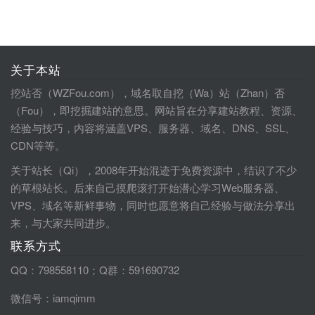
关于本站
挖站否（WZFou.com），域名取自挖（Wa）站（Zhan）否
（Fou），即挖掘建站的意思。网站旨在分享建站教程、资源、
经验与技巧，内容将涵盖VPS、服务器、域名、DNS、SSL、
CDN等等。
关于站长（Qi），2008年开始混迹于免费资源中，结识了不少
的草根站长。后来自己摸爬滚打开始潜心学习Web服务器、
VPS、域名等新鲜事物，同时也愿意将自己经验与做法分享出
来，与大家共同进步。
联系方式
QQ：798558110；Q群：591690732
微信号：iamqimm