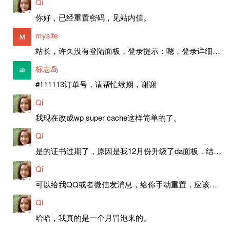
Qi
你好，已经重置密码，见站内信。
mysite
站长，许久没有登陆面板，登录提示：嗯，登录详细信息似乎不正确。请重试。 网站还可以正常使用。如果是密码问题请帮忙重置一下密码。谢谢。订单号：97790，账号：aa20210950。 站长，提交了工单，你回复续期成功，不过我的问题是面部登陆信息有问题，一直是初始密码，现在无法登陆，有时间麻烦排查一下。
标志岛
#111113订单号，请帮忙续期，谢谢
Qi
我现在改成wp super cache这样简单的了。
Qi
是的证书过期了，原因是我12月份升级了da面板，结果后台证书就不更新了，目前还在排查问题。切换PHP版本现在没有了，因为DA新版不支持。
Qi
可以给我QQ或者微信发消息，给你手动重置，应该是服务器插件有问题了，这个wp的主题太老了，导致现在好多的问题，网站的签到功能也是因为这个原因导致的。
Qi
哈哈，我真的是一个月冒泡来的。