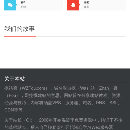
897
1650
粉丝
群员
我们的故事
关于本站
挖站否（WZFou.com），域名取自挖（Wa）站（Zhan）否
（Fou），即挖掘建站的意思。网站旨在分享建站教程、资源、
经验与技巧，内容将涵盖VPS、服务器、域名、DNS、SSL、
CDN等等。
关于站长（Qi），2008年开始混迹于免费资源中，结识了不少
的草根站长。后来自己摸爬滚打开始潜心学习Web服务器、