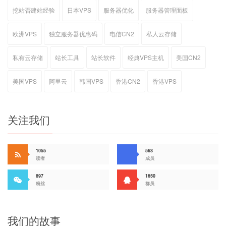
挖站否建站经验
日本VPS
服务器优化
服务器管理面板
欧洲VPS
独立服务器优惠码
电信CN2
私人云存储
私有云存储
站长工具
站长软件
经典VPS主机
美国CN2
美国VPS
阿里云
韩国VPS
香港CN2
香港VPS
关注我们
1055
563
读者
成员
897
1650
粉丝
群员
我们的故事