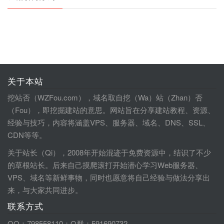
关于本站
挖站否（WZFou.com），域名取自挖（Wa）站（Zhan）否
（Fou），即挖掘建站的意思。网站旨在分享建站教程、资源、
经验与技巧，内容将涵盖VPS、服务器、域名、DNS、SSL、
CDN等等。
关于站长（Qi），2008年开始混迹于免费资源中，结识了不少
的草根站长。后来自己摸爬滚打开始潜心学习Web服务器、
VPS、域名等新鲜事物，同时也愿意将自己经验与做法分享出
来，与大家共同进步。
联系方式
QQ：798558110；Q群：591690732