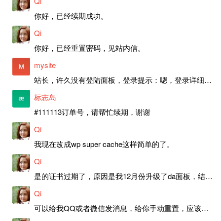
Qi
你好，已经续期成功。
Qi
你好，已经重置密码，见站内信。
mysite
站长，许久没有登陆面板，登录提示：嗯，登录详细信息似乎不正确。请重试。 网站还可以正常使用。如果是密码问题请帮忙重置一下密码。谢谢。订单号：97790，账号：aa20210950。 站长，提交了工单，你回复续期成功，不过我的问题是面部登陆信息有问题，一直是初始密码，现在无法登陆，有时间麻烦排查一下。
标志岛
#111113订单号，请帮忙续期，谢谢
Qi
我现在改成wp super cache这样简单的了。
Qi
是的证书过期了，原因是我12月份升级了da面板，结果后台证书就不更新了，目前还在排查问题。切换PHP版本现在没有了，因为DA新版不支持。
Qi
可以给我QQ或者微信发消息，给你手动重置，应该是服务器插件有问题了，这个wp的主题太老了，导致现在好多的问题，网站的签到功能也是因为这个原因导致的。