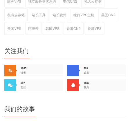
欧洲VPS
独立服务器优惠码
电信CN2
私人云存储
私有云存储
站长工具
站长软件
经典VPS主机
美国CN2
美国VPS
阿里云
韩国VPS
香港CN2
香港VPS
关注我们
1055
563
读者
成员
897
1650
粉丝
群员
我们的故事