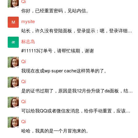
Qi
你好，已经重置密码，见站内信。
mysite
站长，许久没有登陆面板，登录提示：嗯，登录详细信息似乎不正确。请重试。 网站还可以正常使用。如果是密码问题请帮忙重置一下密码。谢谢。订单号：97790，账号：aa20210950。 站长，提交了工单，你回复续期成功，不过我的问题是面部登陆信息有问题，一直是初始密码，现在无法登陆，有时间麻烦排查一下。
标志岛
#111113订单号，请帮忙续期，谢谢
Qi
我现在改成wp super cache这样简单的了。
Qi
是的证书过期了，原因是我12月份升级了da面板，结果后台证书就不更新了，目前还在排查问题。切换PHP版本现在没有了，因为DA新版不支持。
Qi
可以给我QQ或者微信发消息，给你手动重置，应该是服务器插件有问题了，这个wp的主题太老了，导致现在好多的问题，网站的签到功能也是因为这个原因导致的。
Qi
哈哈，我真的是一个月冒泡来的。