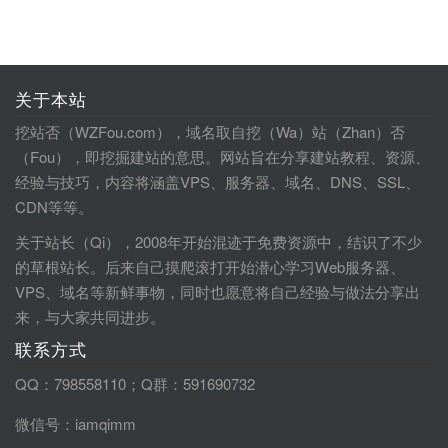
关于本站
挖站否（WZFou.com），域名取自挖（Wa）站（Zhan）否
（Fou），即挖掘建站的意思。网站旨在分享建站教程、资源、
经验与技巧，内容将涵盖VPS、服务器、域名、DNS、SSL、
CDN等等。
关于站长（Qi），2008年开始混迹于免费资源中，结识了不少
的草根站长。后来自己摸爬滚打开始潜心学习Web服务器、
VPS、域名等新鲜事物，同时也愿意将自己经验与做法分享出
来，与大家共同进步。
联系方式
QQ：798558110；Q群：591690732
微信号：iamqimm