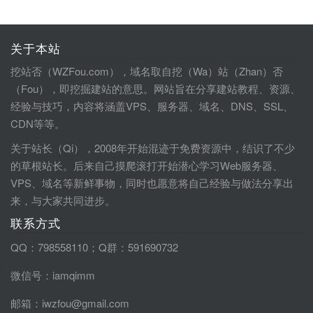
关于本站
挖站否（WZFou.com），域名取自挖（Wa）站（Zhan）否
（Fou），即挖掘建站的意思。网站旨在分享建站教程、资源、
经验与技巧，内容将涵盖VPS、服务器、域名、DNS、SSL、
CDN等等。
关于站长（Qi），2008年开始混迹于免费资源中，结识了不少
的草根站长。后来自己摸爬滚打开始潜心学习Web服务器、
VPS、域名等新鲜事物，同时也愿意将自己经验与做法分享出
来，与大家共同进步。
联系方式
QQ：798558110；Q群：591690732
微信号：iamqimm
邮箱：iwzfou@gmail.com