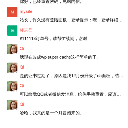
你好，已经重置密码，见站内信。
mysite
站长，许久没有登陆面板，登录提示：嗯，登录详细信息似乎不正确。请重试。 网站还可以正常使用。如果是密码问题请帮忙重置一下密码。谢谢。订单号：97790，账号：aa20210950。 站长，提交了工单，你回复续期成功，不过我的问题是面部登陆信息有问题，一直是初始密码，现在无法登陆，有时间麻烦排查一下。
标志岛
#111113订单号，请帮忙续期，谢谢
Qi
我现在改成wp super cache这样简单的了。
Qi
是的证书过期了，原因是我12月份升级了da面板，结果后台证书就不更新了，目前还在排查问题。切换PHP版本现在没有了，因为DA新版不支持。
Qi
可以给我QQ或者微信发消息，给你手动重置，应该是服务器插件有问题了，这个wp的主题太老了，导致现在好多的问题，网站的签到功能也是因为这个原因导致的。
Qi
哈哈，我真的是一个月冒泡来的。