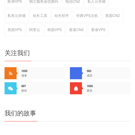
欧洲VPS
独立服务器优惠码
电信CN2
私人云存储
私有云存储
站长工具
站长软件
经典VPS主机
美国CN2
美国VPS
阿里云
韩国VPS
香港CN2
香港VPS
关注我们
1055
563
读者
成员
897
1650
粉丝
群员
我们的故事