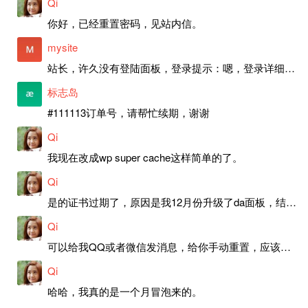
Qi
你好，已经重置密码，见站内信。
mysite
站长，许久没有登陆面板，登录提示：嗯，登录详细信息似乎不正确。请重试。 网站还可以正常使用。如果是密码问题请帮忙重置一下密码。谢谢。订单号：97790，账号：aa20210950。 站长，提交了工单，你回复续期成功，不过我的问题是面部登陆信息有问题，一直是初始密码，现在无法登陆，有时间麻烦排查一下。
标志岛
#111113订单号，请帮忙续期，谢谢
Qi
我现在改成wp super cache这样简单的了。
Qi
是的证书过期了，原因是我12月份升级了da面板，结果后台证书就不更新了，目前还在排查问题。切换PHP版本现在没有了，因为DA新版不支持。
Qi
可以给我QQ或者微信发消息，给你手动重置，应该是服务器插件有问题了，这个wp的主题太老了，导致现在好多的问题，网站的签到功能也是因为这个原因导致的。
Qi
哈哈，我真的是一个月冒泡来的。