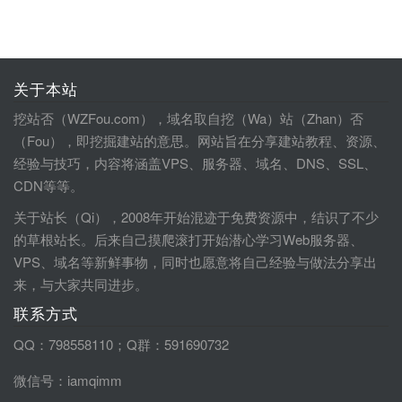
关于本站
挖站否（WZFou.com），域名取自挖（Wa）站（Zhan）否
（Fou），即挖掘建站的意思。网站旨在分享建站教程、资源、
经验与技巧，内容将涵盖VPS、服务器、域名、DNS、SSL、
CDN等等。
关于站长（Qi），2008年开始混迹于免费资源中，结识了不少
的草根站长。后来自己摸爬滚打开始潜心学习Web服务器、
VPS、域名等新鲜事物，同时也愿意将自己经验与做法分享出
来，与大家共同进步。
联系方式
QQ：798558110；Q群：591690732
微信号：iamqimm