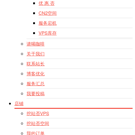
优 惠 否
CN2空间
服务宕机
VPS库存
请喝咖啡
关于我们
联系站长
博客优化
服务汇总
我要投稿
店铺
挖站否VPS
挖站否空间
我的订单