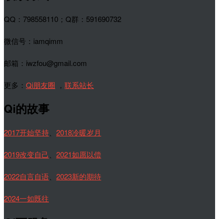
QQ：798558110；Q群：591690732
微信号：iamqimm
邮箱：iwzfou@gmail.com
更多：
Qi朋友圈
，
联系站长
Qi的故事
2017开始坚持
、
2018冷暖岁月
2019改变自己
、
2021如愿以偿
2022自言自语
、
2023新的期待
2024一如既往