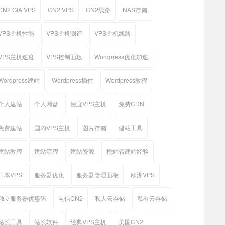
CN2 GIA VPS
CN2 VPS
CN2线路
NAS存储
VPS主机性能
VPS主机测评
VPS主机线路
VPS主机速度
VPS控制面板
Wordpress优化加速
Wordpress建站
Wordpress插件
Wordpress教程
个人建站
个人网盘
便宜VPS主机
免费CDN
免费建站
国内VPS主机
图片存储
建站工具
建站教程
建站流程
建站资源
挖站否建站经验
日本VPS
服务器优化
服务器管理面板
欧洲VPS
独立服务器优惠码
电信CN2
私人云存储
私有云存储
站长工具
站长软件
经典VPS主机
美国CN2