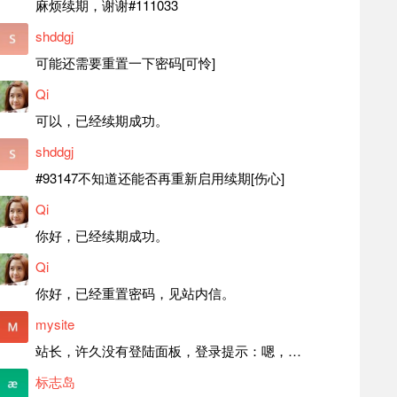
麻烦续期，谢谢#111033
shddgj
可能还需要重置一下密码[可怜]
Qi
可以，已经续期成功。
shddgj
#93147不知道还能否再重新启用续期[伤心]
Qi
你好，已经续期成功。
Qi
你好，已经重置密码，见站内信。
mysite
站长，许久没有登陆面板，登录提示：嗯，登录详细信息似乎不正确。请重试。 网站还可以正常使用。如果是密码问题请帮忙重置一下密码。谢谢。订单号：97790，账号：aa20210950。 站长，提交了工单，你回复续期成功，不过我的问题是面部登陆信息有问题，一直是初始密码，现在无法登陆，有时间麻烦排查一下。
标志岛