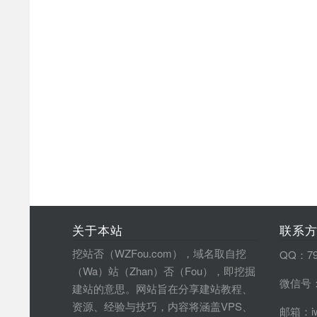
关于本站
联系
挖站否（WZFou.com），域名取自挖
QQ：79
（Wa）站（Zhan）否（Fou），即挖掘
微信号：
建站的意思。网站旨在分享建站教程、
资源、经验与技巧，内容将涵盖VPS、
邮箱：iw