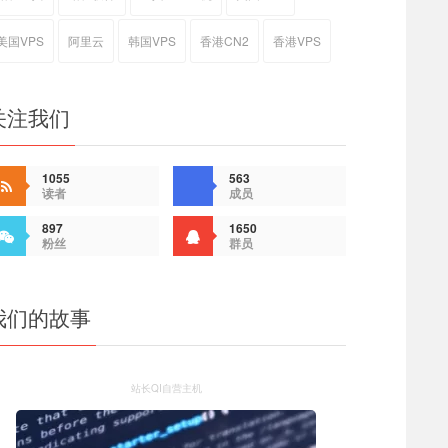
美国VPS
阿里云
韩国VPS
香港CN2
香港VPS
关注我们
1055
563
读者
成员
897
1650
粉丝
群员
我们的故事
站长QI自营主机