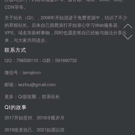
CDN等等。
关于站长（Qi），2008年开始混迹于免费资源中，结识了不少
的草根站长。后来自己摸爬滚打开始潜心学习Web服务器、
VPS、域名等新鲜事物，同时也愿意将自己经验与做法分享出
来，与大家共同进步。
联系方式
QQ：798558110；Q群：591690732
微信号：iamqimm
邮箱：iwzfou@gmail.com
更多：
Qi朋友圈
，
联系站长
QI的故事
2017开始坚持
、
2018冷暖岁月
2019改变自己
、
2021如愿以偿