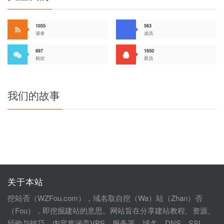
1055
563
读者
成员
897
1650
粉丝
群员
我们的故事
关于本站
挖站否（WZFou.com），域名取自挖（Wa）站（Zhan）否
（Fou），即挖掘建站的意思。网站旨在分享建站教程、资源、
经验与技巧，内容将涵盖VPS、服务器、域名、DNS、SSL、