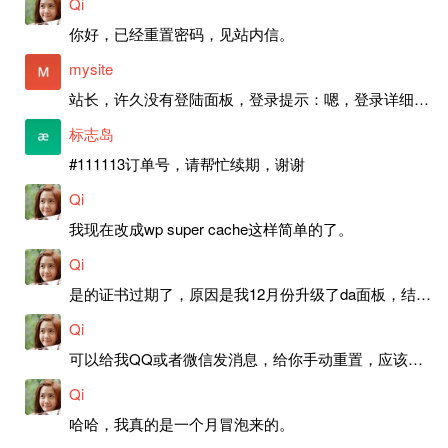
Qi
你好，已经重置密码，见站内信。
mysite
站长，许久没有登陆面板，登录提示：嗯，登录详细信息似乎不正确。请重试。 网站还可以正常使用。如果是密码问题请帮忙重置一下密码。谢谢。订单号：97790，账号：aa20210950。 站长，提交了工单，你回复续期成功，不过我的问题是面部登陆信息有问题，一直是初始密码，现在无法登陆，有时间麻烦排查一下。
标志岛
#111113订单号，请帮忙续期，谢谢
Qi
我现在改成wp super cache这样简单的了。
Qi
是的证书过期了，原因是我12月份升级了da面板，结果后台证书就不更新了，目前还在排查问题。切换PHP版本现在没有了，因为DA新版不支持。
Qi
可以给我QQ或者微信发消息，给你手动重置，应该是服务器插件有问题了，这个wp的主题太老了，导致现在好多的问题，网站的签到功能也是因为这个原因导致的。
Qi
哈哈，我真的是一个月冒泡来的。