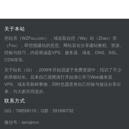
关于本站
挖站否（WZFou.com），域名取自挖（Wa）站（Zhan）否
（Fou），即挖掘建站的意思。网站旨在分享建站教程、资源、
经验与技巧，内容将涵盖VPS、服务器、域名、DNS、SSL、
CDN等等。
关于站长（Qi），2008年开始混迹于免费资源中，结识了不少
的草根站长。后来自己摸爬滚打开始潜心学习Web服务器、
VPS、域名等新鲜事物，同时也愿意将自己经验与做法分享出
来，与大家共同进步。
联系方式
QQ：798558110；Q群：591690732
微信号：iamqimm