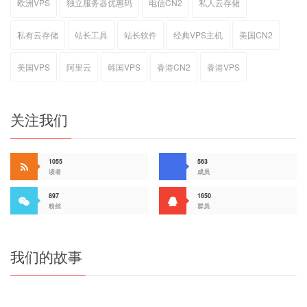
欧洲VPS
独立服务器优惠码
电信CN2
私人云存储
私有云存储
站长工具
站长软件
经典VPS主机
美国CN2
美国VPS
阿里云
韩国VPS
香港CN2
香港VPS
关注我们
1055
563
读者
成员
897
1650
粉丝
群员
我们的故事