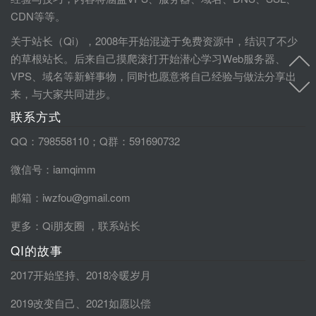
CDN等等。
关于站长（Qi），2008年开始混迹于免费资源中，结识了不少
的草根站长。后来自己摸爬滚打开始潜心学习Web服务器、
VPS、域名等新鲜事物，同时也愿意将自己经验与做法分享出
来，与大家共同进步。
联系方式
QQ：798558110；Q群：591690732
微信号：iamqimm
邮箱：iwzfou@gmail.com
更多：
Qi朋友圈
，
联系站长
QI的故事
2017开始坚持
、
2018冷暖岁月
2019改变自己
、
2021如愿以偿