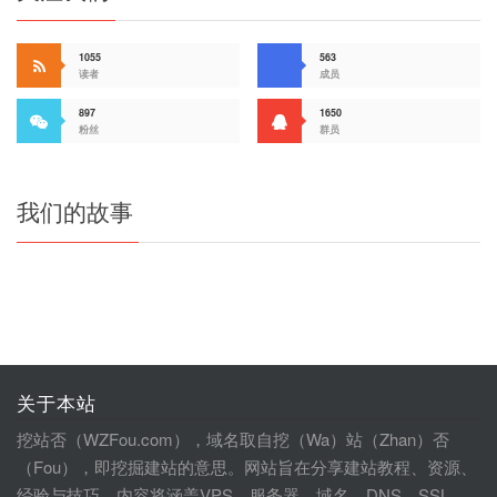
1055
563
读者
成员
897
1650
粉丝
群员
我们的故事
关于本站
挖站否（WZFou.com），域名取自挖（Wa）站（Zhan）否
（Fou），即挖掘建站的意思。网站旨在分享建站教程、资源、
经验与技巧，内容将涵盖VPS、服务器、域名、DNS、SSL、