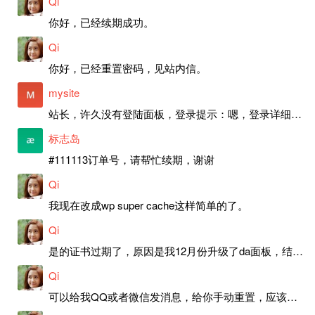
Qi
你好，已经续期成功。
Qi
你好，已经重置密码，见站内信。
mysite
站长，许久没有登陆面板，登录提示：嗯，登录详细信息似乎不正确。请重试。 网站还可以正常使用。如果是密码问题请帮忙重置一下密码。谢谢。订单号：97790，账号：aa20210950。 站长，提交了工单，你回复续期成功，不过我的问题是面部登陆信息有问题，一直是初始密码，现在无法登陆，有时间麻烦排查一下。
标志岛
#111113订单号，请帮忙续期，谢谢
Qi
我现在改成wp super cache这样简单的了。
Qi
是的证书过期了，原因是我12月份升级了da面板，结果后台证书就不更新了，目前还在排查问题。切换PHP版本现在没有了，因为DA新版不支持。
Qi
可以给我QQ或者微信发消息，给你手动重置，应该是服务器插件有问题了，这个wp的主题太老了，导致现在好多的问题，网站的签到功能也是因为这个原因导致的。