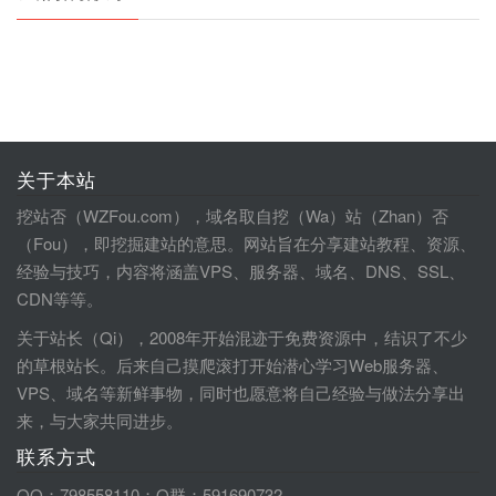
关于本站
挖站否（WZFou.com），域名取自挖（Wa）站（Zhan）否
（Fou），即挖掘建站的意思。网站旨在分享建站教程、资源、
经验与技巧，内容将涵盖VPS、服务器、域名、DNS、SSL、
CDN等等。
关于站长（Qi），2008年开始混迹于免费资源中，结识了不少
的草根站长。后来自己摸爬滚打开始潜心学习Web服务器、
VPS、域名等新鲜事物，同时也愿意将自己经验与做法分享出
来，与大家共同进步。
联系方式
QQ：798558110；Q群：591690732