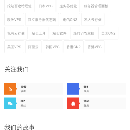
挖站否建站经验
日本VPS
服务器优化
服务器管理面板
欧洲VPS
独立服务器优惠码
电信CN2
私人云存储
私有云存储
站长工具
站长软件
经典VPS主机
美国CN2
美国VPS
阿里云
韩国VPS
香港CN2
香港VPS
关注我们
1055
563
读者
成员
897
1650
粉丝
群员
我们的故事