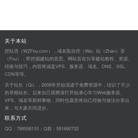
关于本站
挖站否（WZFou.com），域名取自挖（Wa）站（Zhan）否
（Fou），即挖掘建站的意思。网站旨在分享建站教程、资源、
经验与技巧，内容将涵盖VPS、服务器、域名、DNS、SSL、
CDN等等。
关于站长（Qi），2008年开始混迹于免费资源中，结识了不少
的草根站长。后来自己摸爬滚打开始潜心学习Web服务器、
VPS、域名等新鲜事物，同时也愿意将自己经验与做法分享出
来，与大家共同进步。
联系方式
QQ：798558110；Q群：591690732