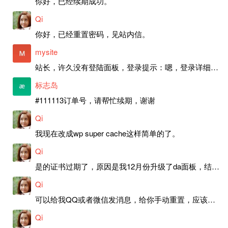
你好，已经续期成功。
Qi
你好，已经重置密码，见站内信。
mysite
站长，许久没有登陆面板，登录提示：嗯，登录详细信息似乎不正确。请重试。 网站还可以正常使用。如果是密码问题请帮忙重置一下密码。谢谢。订单号：97790，账号：aa20210950。 站长，提交了工单，你回复续期成功，不过我的问题是面部登陆信息有问题，一直是初始密码，现在无法登陆，有时间麻烦排查一下。
标志岛
#111113订单号，请帮忙续期，谢谢
Qi
我现在改成wp super cache这样简单的了。
Qi
是的证书过期了，原因是我12月份升级了da面板，结果后台证书就不更新了，目前还在排查问题。切换PHP版本现在没有了，因为DA新版不支持。
Qi
可以给我QQ或者微信发消息，给你手动重置，应该是服务器插件有问题了，这个wp的主题太老了，导致现在好多的问题，网站的签到功能也是因为这个原因导致的。
Qi