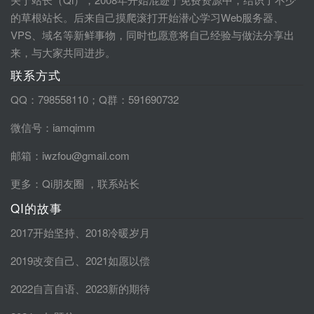
的草根站长。后来自己摸爬滚打开始潜心学习Web服务器、
VPS、域名等新鲜事物，同时也愿意将自己经验与做法分享出
来，与大家共同进步。
联系方式
QQ：798558110；Q群：591690732
微信号：iamqimm
邮箱：iwzfou@gmail.com
更多：
Qi朋友圈
，
联系站长
QI的故事
2017开始坚持
、
2018冷暖岁月
2019改变自己
、
2021如愿以偿
2022自言自语
、
2023新的期待