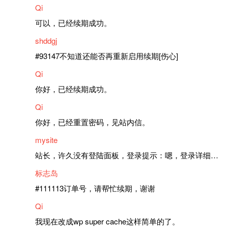
Qi
可以，已经续期成功。
shddgj
#93147不知道还能否再重新启用续期[伤心]
Qi
你好，已经续期成功。
Qi
你好，已经重置密码，见站内信。
mysite
站长，许久没有登陆面板，登录提示：嗯，登录详细信息似乎不正确。请重试。 网站还可以正常使用。如果是密码问题请帮忙重置一下密码。谢谢。订单号：97790，账号：aa20210950。 站长，提交了工单，你回复续期成功，不过我的问题是面部登陆信息有问题，一直是初始密码，现在无法登陆，有时间麻烦排查一下。
标志岛
#111113订单号，请帮忙续期，谢谢
Qi
我现在改成wp super cache这样简单的了。