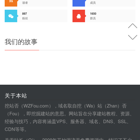
读者
成员
897
1650
粉丝
群员
我们的故事
关于本站
挖站否（WZFou.com），域名取自挖（Wa）站（Zhan）否
（Fou），即挖掘建站的意思。网站旨在分享建站教程、资源、
经验与技巧，内容将涵盖VPS、服务器、域名、DNS、SSL、
CDN等等。
关于站长（Qi），2008年开始混迹于免费资源中，结识了不少