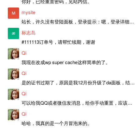
你好，已经重置密码，见站内信。
mysite
站长，许久没有登陆面板，登录提示：嗯，登录详细信息似乎不正确。请重试。 网站还可以正常使用。如果是密码问题请帮忙重置一下密码。谢谢。订单号：97790，账号：aa20210950。 站长，提交了工单，你回复续期成功，不过我的问题是面部登陆信息有问题，一直是初始密码，现在无法登陆，有时间麻烦排查一下。
标志岛
#111113订单号，请帮忙续期，谢谢
Qi
我现在改成wp super cache这样简单的了。
Qi
是的证书过期了，原因是我12月份升级了da面板，结果后台证书就不更新了，目前还在排查问题。切换PHP版本现在没有了，因为DA新版不支持。
Qi
可以给我QQ或者微信发消息，给你手动重置，应该是服务器插件有问题了，这个wp的主题太老了，导致现在好多的问题，网站的签到功能也是因为这个原因导致的。
Qi
哈哈，我真的是一个月冒泡来的。