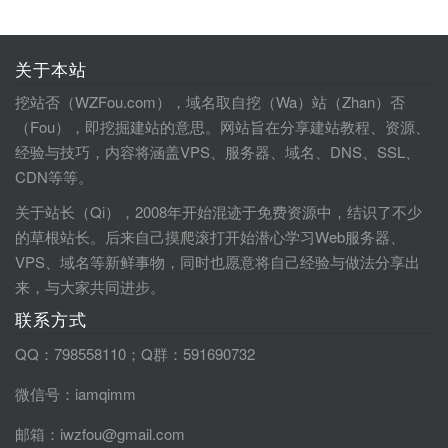
关于本站
挖站否（WZFou.com），域名取自挖（Wa）站（Zhan）否
（Fou），即挖掘建站的意思。网站旨在分享建站教程、资源、
经验与技巧，内容将涵盖VPS、服务器、域名、DNS、SSL、
CDN等等。
关于站长（Qi），2008年开始混迹于免费资源中，结识了不少
的草根站长。后来自己摸爬滚打开始潜心学习Web服务器、
VPS、域名等新鲜事物，同时也愿意将自己经验与做法分享出
来，与大家共同进步。
联系方式
QQ：798558110；Q群：591690732
微信号：iamqimm
邮箱：iwzfou@gmail.com