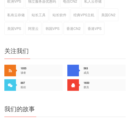
欧洲VPS
独立服务器优惠码
电信CN2
私人云存储
私有云存储
站长工具
站长软件
经典VPS主机
美国CN2
美国VPS
阿里云
韩国VPS
香港CN2
香港VPS
关注我们
1055
563
读者
成员
897
1650
粉丝
群员
我们的故事