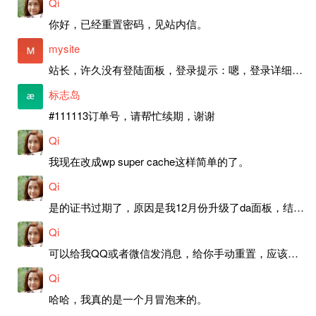
Qi
你好，已经重置密码，见站内信。
mysite
站长，许久没有登陆面板，登录提示：嗯，登录详细信息似乎不正确。请重试。 网站还可以正常使用。如果是密码问题请帮忙重置一下密码。谢谢。订单号：97790，账号：aa20210950。 站长，提交了工单，你回复续期成功，不过我的问题是面部登陆信息有问题，一直是初始密码，现在无法登陆，有时间麻烦排查一下。
标志岛
#111113订单号，请帮忙续期，谢谢
Qi
我现在改成wp super cache这样简单的了。
Qi
是的证书过期了，原因是我12月份升级了da面板，结果后台证书就不更新了，目前还在排查问题。切换PHP版本现在没有了，因为DA新版不支持。
Qi
可以给我QQ或者微信发消息，给你手动重置，应该是服务器插件有问题了，这个wp的主题太老了，导致现在好多的问题，网站的签到功能也是因为这个原因导致的。
Qi
哈哈，我真的是一个月冒泡来的。