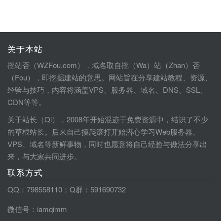
关于本站
挖站否（WZFou.com），域名取自挖（Wa）站（Zhan）否
（Fou），即挖掘建站的意思。网站旨在分享建站教程、资源、
经验与技巧，内容将涵盖VPS、服务器、域名、DNS、SSL、
CDN等等。
关于站长（Qi），2008年开始混迹于免费资源中，结识了不少
的草根站长。后来自己摸爬滚打开始潜心学习Web服务器、
VPS、域名等新鲜事物，同时也愿意将自己经验与做法分享出
来，与大家共同进步。
联系方式
QQ：798558110；Q群：591690732
微信号：iamqimm