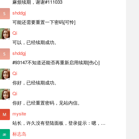
麻烦续期，谢谢#111033
shddgj
可能还需要重置一下密码[可怜]
Qi
可以，已经续期成功。
shddgj
#93147不知道还能否再重新启用续期[伤心]
Qi
你好，已经续期成功。
Qi
你好，已经重置密码，见站内信。
mysite
站长，许久没有登陆面板，登录提示：嗯，登录详细信息似乎不正确。请重试。 网站还可以正常使用。如果是密码问题请帮忙重置一下密码。谢谢。订单号：97790，账号：aa20210950。 站长，提交了工单，你回复续期成功，不过我的问题是面部登陆信息有问题，一直是初始密码，现在无法登陆，有时间麻烦排查一下。
标志岛