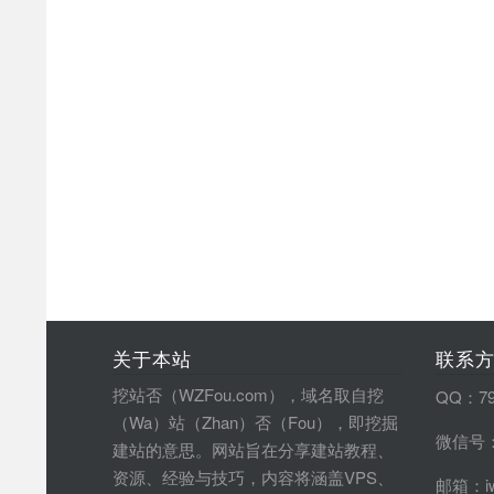
关于本站
联系
挖站否（WZFou.com），域名取自挖
QQ：79
（Wa）站（Zhan）否（Fou），即挖掘
微信号：
建站的意思。网站旨在分享建站教程、
资源、经验与技巧，内容将涵盖VPS、
邮箱：iw