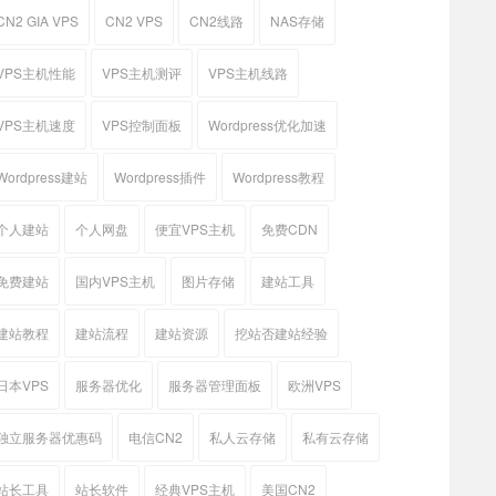
CN2 GIA VPS
CN2 VPS
CN2线路
NAS存储
VPS主机性能
VPS主机测评
VPS主机线路
VPS主机速度
VPS控制面板
Wordpress优化加速
Wordpress建站
Wordpress插件
Wordpress教程
个人建站
个人网盘
便宜VPS主机
免费CDN
免费建站
国内VPS主机
图片存储
建站工具
建站教程
建站流程
建站资源
挖站否建站经验
日本VPS
服务器优化
服务器管理面板
欧洲VPS
独立服务器优惠码
电信CN2
私人云存储
私有云存储
站长工具
站长软件
经典VPS主机
美国CN2