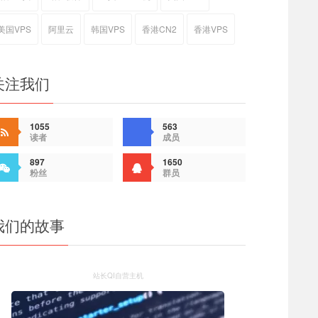
美国VPS
阿里云
韩国VPS
香港CN2
香港VPS
关注我们
1055
563
读者
成员
897
1650
粉丝
群员
我们的故事
站长QI自营主机