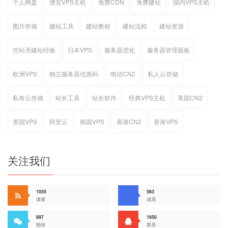
个人网盘
便宜VPS主机
免费CDN
免费建站
国内VPS主机
图片存储
建站工具
建站教程
建站流程
建站资源
挖站否建站经验
日本VPS
服务器优化
服务器管理面板
欧洲VPS
独立服务器优惠码
电信CN2
私人云存储
私有云存储
站长工具
站长软件
经典VPS主机
美国CN2
美国VPS
阿里云
韩国VPS
香港CN2
香港VPS
关注我们
1055
563
读者
成员
897
1650
粉丝
群员