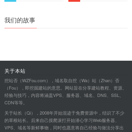
我们的故事
关于本站
挖站否（WZFou.com），域名取自挖（Wa）站（Zhan）否
（Fou），即挖掘建站的意思。网站旨在分享建站教程、资源、
经验与技巧，内容将涵盖VPS、服务器、域名、DNS、SSL、
CDN等等。
关于站长（Qi），2008年开始混迹于免费资源中，结识了不少
的草根站长。后来自己摸爬滚打开始潜心学习Web服务器、
VPS、域名等新鲜事物，同时也愿意将自己经验与做法分享出