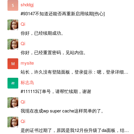
shddgj
#93147不知道还能否再重新启用续期[伤心]
Qi
你好，已经续期成功。
Qi
你好，已经重置密码，见站内信。
mysite
站长，许久没有登陆面板，登录提示：嗯，登录详细信息似乎不正确。请重试。 网站还可以正常使用。如果是密码问题请帮忙重置一下密码。谢谢。订单号：97790，账号：aa20210950。 站长，提交了工单，你回复续期成功，不过我的问题是面部登陆信息有问题，一直是初始密码，现在无法登陆，有时间麻烦排查一下。
标志岛
#111113订单号，请帮忙续期，谢谢
Qi
我现在改成wp super cache这样简单的了。
Qi
是的证书过期了，原因是我12月份升级了da面板，结果后台证书就不更新了，目前还在排查问题。切换PHP版本现在没有了，因为DA新版不支持。