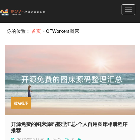
Toggl
navig
你的位置：
首页
»
CFWorkers图床
建站程序
开源免费的图床源码整理汇总-个人自用图床相册程序
推荐
2022年6月11日
by
Qi
7