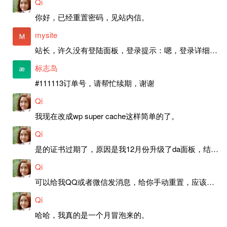
Qi
你好，已经重置密码，见站内信。
mysite
站长，许久没有登陆面板，登录提示：嗯，登录详细信息似乎不正确。请重试。 网站还可以正常使用。如果是密码问题请帮忙重置一下密码。谢谢。订单号：97790，账号：aa20210950。 站长，提交了工单，你回复续期成功，不过我的问题是面部登陆信息有问题，一直是初始密码，现在无法登陆，有时间麻烦排查一下。
标志岛
#111113订单号，请帮忙续期，谢谢
Qi
我现在改成wp super cache这样简单的了。
Qi
是的证书过期了，原因是我12月份升级了da面板，结果后台证书就不更新了，目前还在排查问题。切换PHP版本现在没有了，因为DA新版不支持。
Qi
可以给我QQ或者微信发消息，给你手动重置，应该是服务器插件有问题了，这个wp的主题太老了，导致现在好多的问题，网站的签到功能也是因为这个原因导致的。
Qi
哈哈，我真的是一个月冒泡来的。