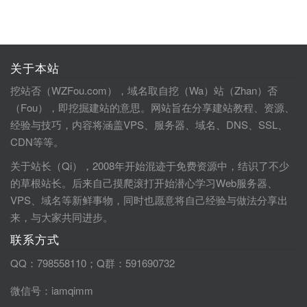
关于本站
挖站否（WZFou.com），域名取自挖（Wa）站（Zhan）否
（Fou），即挖掘建站的意思。网站旨在分享建站教程、资源、
经验与技巧，内容将涵盖VPS、服务器、域名、DNS、SSL、
CDN等等。
关于站长（Qi），2008年开始混迹于免费资源中，结识了不少
的草根站长。后来自己摸爬滚打开始潜心学习Web服务器、
VPS、域名等新鲜事物，同时也愿意将自己经验与做法分享出
来，与大家共同进步。
联系方式
QQ：798558110；Q群：591690732
微信号：iamqimm