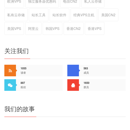
欧洲VPS
独立服务器优惠码
电信CN2
私人云存储
私有云存储
站长工具
站长软件
经典VPS主机
美国CN2
美国VPS
阿里云
韩国VPS
香港CN2
香港VPS
关注我们
1055
563
读者
成员
897
1650
粉丝
群员
我们的故事