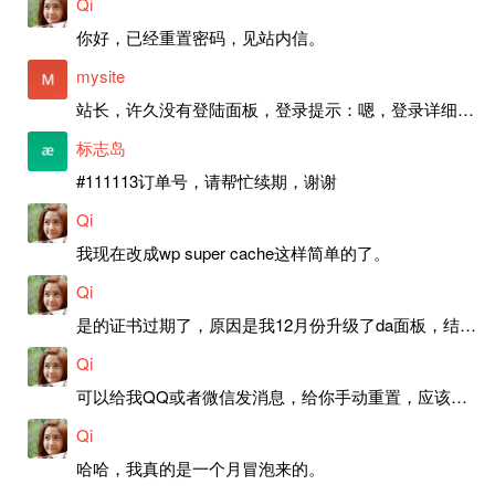
Qi
你好，已经重置密码，见站内信。
mysite
站长，许久没有登陆面板，登录提示：嗯，登录详细信息似乎不正确。请重试。 网站还可以正常使用。如果是密码问题请帮忙重置一下密码。谢谢。订单号：97790，账号：aa20210950。 站长，提交了工单，你回复续期成功，不过我的问题是面部登陆信息有问题，一直是初始密码，现在无法登陆，有时间麻烦排查一下。
标志岛
#111113订单号，请帮忙续期，谢谢
Qi
我现在改成wp super cache这样简单的了。
Qi
是的证书过期了，原因是我12月份升级了da面板，结果后台证书就不更新了，目前还在排查问题。切换PHP版本现在没有了，因为DA新版不支持。
Qi
可以给我QQ或者微信发消息，给你手动重置，应该是服务器插件有问题了，这个wp的主题太老了，导致现在好多的问题，网站的签到功能也是因为这个原因导致的。
Qi
哈哈，我真的是一个月冒泡来的。