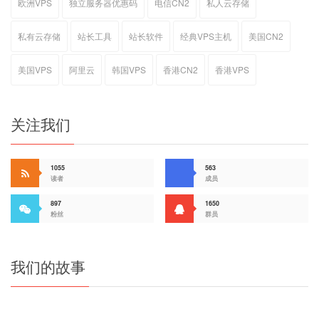
欧洲VPS
独立服务器优惠码
电信CN2
私人云存储
私有云存储
站长工具
站长软件
经典VPS主机
美国CN2
美国VPS
阿里云
韩国VPS
香港CN2
香港VPS
关注我们
1055
563
读者
成员
897
1650
粉丝
群员
我们的故事