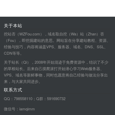
关于本站
挖站否（WZFou.com），域名取自挖（Wa）站（Zhan）否
（Fou），即挖掘建站的意思。网站旨在分享建站教程、资源、
经验与技巧，内容将涵盖VPS、服务器、域名、DNS、SSL、
CDN等等。
关于站长（Qi），2008年开始混迹于免费资源中，结识了不少
的草根站长。后来自己摸爬滚打开始潜心学习Web服务器、
VPS、域名等新鲜事物，同时也愿意将自己经验与做法分享出
来，与大家共同进步。
联系方式
QQ：798558110；Q群：591690732
微信号：iamqimm