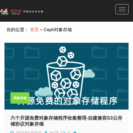
Toggl
navig
你的位置：
首页
»
Ceph对象存储
网盘存储
六个开源免费对象存储程序收集整理-自建兼容S3云存
储协议对象存储
2023年1月20日
by
Qi
5