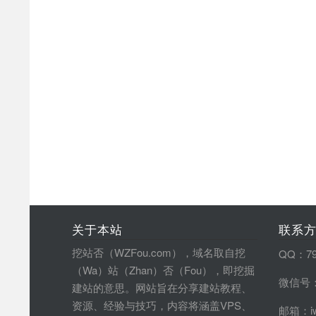
关于本站
联系
挖站否（WZFou.com），域名取自挖
QQ：79
（Wa）站（Zhan）否（Fou），即挖掘
微信号：
建站的意思。网站旨在分享建站教程、
资源、经验与技巧，内容将涵盖VPS、
邮箱：iw