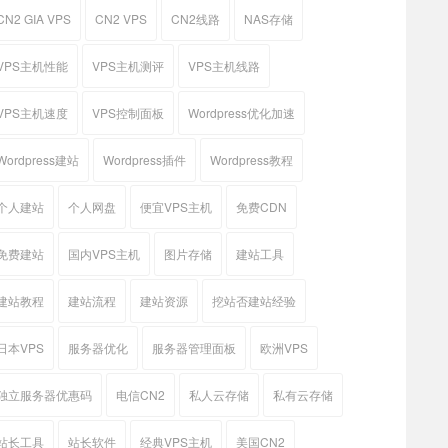
CN2 GIA VPS
CN2 VPS
CN2线路
NAS存储
VPS主机性能
VPS主机测评
VPS主机线路
VPS主机速度
VPS控制面板
Wordpress优化加速
Wordpress建站
Wordpress插件
Wordpress教程
个人建站
个人网盘
便宜VPS主机
免费CDN
免费建站
国内VPS主机
图片存储
建站工具
建站教程
建站流程
建站资源
挖站否建站经验
日本VPS
服务器优化
服务器管理面板
欧洲VPS
独立服务器优惠码
电信CN2
私人云存储
私有云存储
站长工具
站长软件
经典VPS主机
美国CN2