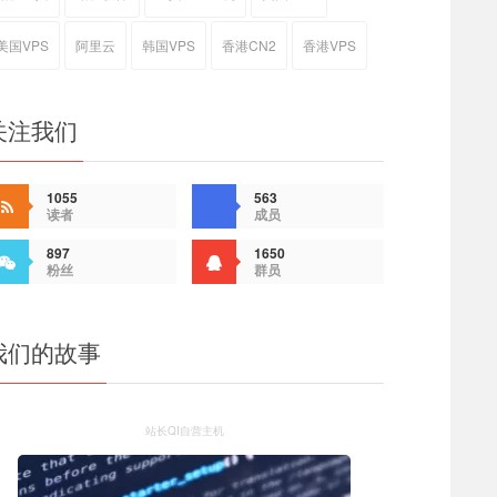
美国VPS
阿里云
韩国VPS
香港CN2
香港VPS
关注我们
1055
563
读者
成员
897
1650
粉丝
群员
我们的故事
站长QI自营主机