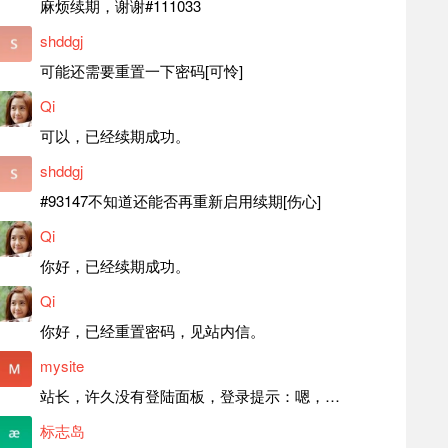
麻烦续期，谢谢#111033
shddgj
可能还需要重置一下密码[可怜]
Qi
可以，已经续期成功。
shddgj
#93147不知道还能否再重新启用续期[伤心]
Qi
你好，已经续期成功。
Qi
你好，已经重置密码，见站内信。
mysite
站长，许久没有登陆面板，登录提示：嗯，登录详细信息似乎不正确。请重试。 网站还可以正常使用。如果是密码问题请帮忙重置一下密码。谢谢。订单号：97790，账号：aa20210950。 站长，提交了工单，你回复续期成功，不过我的问题是面部登陆信息有问题，一直是初始密码，现在无法登陆，有时间麻烦排查一下。
标志岛