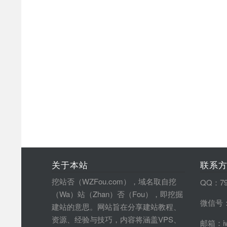
关于本站
联系
挖站否（WZFou.com），域名取自挖
QQ：79
（Wa）站（Zhan）否（Fou），即挖掘
微信号：
建站的意思。网站旨在分享建站教程、
资源、经验与技巧，内容将涵盖VPS、
邮箱：iw