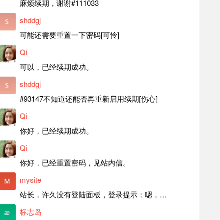
麻烦续期，谢谢#111033
shddgj
可能还需要重置一下密码[可怜]
Qi
可以，已经续期成功。
shddgj
#93147不知道还能否再重新启用续期[伤心]
Qi
你好，已经续期成功。
Qi
你好，已经重置密码，见站内信。
mysite
站长，许久没有登陆面板，登录提示：嗯，登录详细信息似乎不正确。请重试。 网站还可以正常使用。如果是密码问题请帮忙重置一下密码。谢谢。订单号：97790，账号：aa20210950。 站长，提交了工单，你回复续期成功，不过我的问题是面部登陆信息有问题，一直是初始密码，现在无法登陆，有时间麻烦排查一下。
标志岛