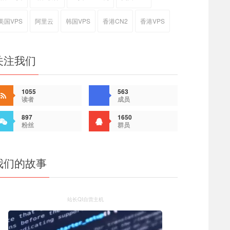
美国VPS
阿里云
韩国VPS
香港CN2
香港VPS
关注我们
1055
563
读者
成员
897
1650
粉丝
群员
我们的故事
站长QI自营主机