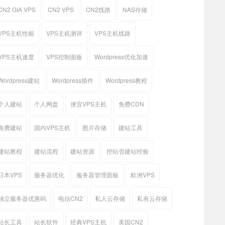
CN2 GIA VPS
CN2 VPS
CN2线路
NAS存储
VPS主机性能
VPS主机测评
VPS主机线路
VPS主机速度
VPS控制面板
Wordpress优化加速
Wordpress建站
Wordpress插件
Wordpress教程
个人建站
个人网盘
便宜VPS主机
免费CDN
免费建站
国内VPS主机
图片存储
建站工具
建站教程
建站流程
建站资源
挖站否建站经验
日本VPS
服务器优化
服务器管理面板
欧洲VPS
独立服务器优惠码
电信CN2
私人云存储
私有云存储
站长工具
站长软件
经典VPS主机
美国CN2