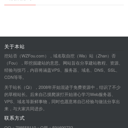
关于本站
挖站否（WZFou.com），域名取自挖（Wa）站（Zhan）否
（Fou），即挖掘建站的意思。网站旨在分享建站教程、资源、
经验与技巧，内容将涵盖VPS、服务器、域名、DNS、SSL、
CDN等等。
关于站长（Qi），2008年开始混迹于免费资源中，结识了不少
的草根站长。后来自己摸爬滚打开始潜心学习Web服务器、
VPS、域名等新鲜事物，同时也愿意将自己经验与做法分享出
来，与大家共同进步。
联系方式
QQ：798558110；Q群：591690732