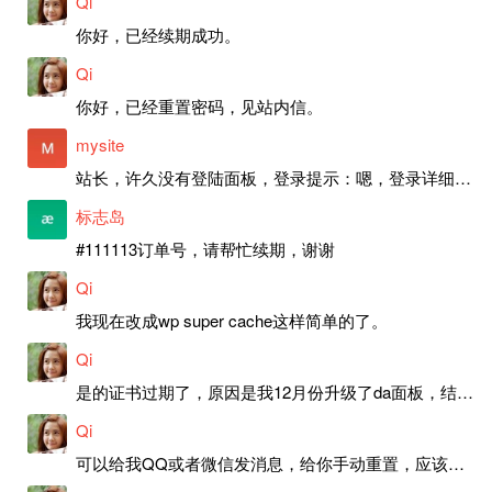
Qi
你好，已经续期成功。
Qi
你好，已经重置密码，见站内信。
mysite
站长，许久没有登陆面板，登录提示：嗯，登录详细信息似乎不正确。请重试。 网站还可以正常使用。如果是密码问题请帮忙重置一下密码。谢谢。订单号：97790，账号：aa20210950。 站长，提交了工单，你回复续期成功，不过我的问题是面部登陆信息有问题，一直是初始密码，现在无法登陆，有时间麻烦排查一下。
标志岛
#111113订单号，请帮忙续期，谢谢
Qi
我现在改成wp super cache这样简单的了。
Qi
是的证书过期了，原因是我12月份升级了da面板，结果后台证书就不更新了，目前还在排查问题。切换PHP版本现在没有了，因为DA新版不支持。
Qi
可以给我QQ或者微信发消息，给你手动重置，应该是服务器插件有问题了，这个wp的主题太老了，导致现在好多的问题，网站的签到功能也是因为这个原因导致的。