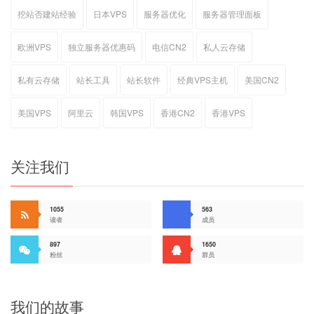
挖站否建站经验
日本VPS
服务器优化
服务器管理面板
欧洲VPS
独立服务器优惠码
电信CN2
私人云存储
私有云存储
站长工具
站长软件
经典VPS主机
美国CN2
美国VPS
阿里云
韩国VPS
香港CN2
香港VPS
关注我们
1055
563
读者
成员
897
1650
粉丝
群员
我们的故事