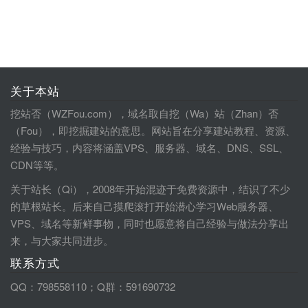
关于本站
挖站否（WZFou.com），域名取自挖（Wa）站（Zhan）否
（Fou），即挖掘建站的意思。网站旨在分享建站教程、资源、
经验与技巧，内容将涵盖VPS、服务器、域名、DNS、SSL、
CDN等等。
关于站长（Qi），2008年开始混迹于免费资源中，结识了不少
的草根站长。后来自己摸爬滚打开始潜心学习Web服务器、
VPS、域名等新鲜事物，同时也愿意将自己经验与做法分享出
来，与大家共同进步。
联系方式
QQ：798558110；Q群：591690732