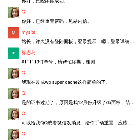
你好，已经续期成功。
Qi
你好，已经重置密码，见站内信。
mysite
站长，许久没有登陆面板，登录提示：嗯，登录详细信息似乎不正确。请重试。 网站还可以正常使用。如果是密码问题请帮忙重置一下密码。谢谢。订单号：97790，账号：aa20210950。 站长，提交了工单，你回复续期成功，不过我的问题是面部登陆信息有问题，一直是初始密码，现在无法登陆，有时间麻烦排查一下。
标志岛
#111113订单号，请帮忙续期，谢谢
Qi
我现在改成wp super cache这样简单的了。
Qi
是的证书过期了，原因是我12月份升级了da面板，结果后台证书就不更新了，目前还在排查问题。切换PHP版本现在没有了，因为DA新版不支持。
Qi
可以给我QQ或者微信发消息，给你手动重置，应该是服务器插件有问题了，这个wp的主题太老了，导致现在好多的问题，网站的签到功能也是因为这个原因导致的。
Qi